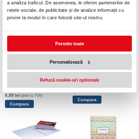
a analiza traficul. De asemenea, le oferim partenerilor de
NOUTATI
rețele sociale, de publicitate și de analize informații cu
privire la modul în care folosiți site-ul nostru.
OFERTE
Permite toate
Personalizează
Refuză cookie-uri optionale
Caiet A5, 48 file, repertoar,
Carnetel cu spira A7 50 file Arhi
matematica, Arhi
2,99 lei
(pret cu TVA)
6,99 lei
(pret cu TVA)