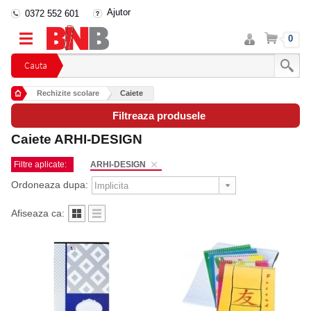
Ajutor
0372 552 601
Intra
Cos
0
in
cont
Cauta
Rechizite scolare
Caiete
Filtreaza produsele
Caiete ARHI-DESIGN
Filtre aplicate:
ARHI-DESIGN
Ordoneaza dupa:
Afiseaza ca: