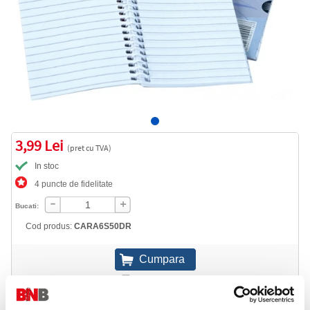
3,99 Lei
(pret cu TVA)
In stoc
4 puncte de fidelitate
Bucati:
Cod produs:
CARA6S50DR
Informatii livrare
Telefon:
0372 552 601