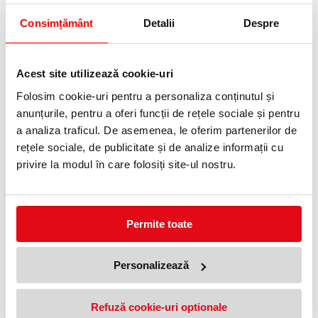
Alege varianta:
Consimțământ
Detalii
Despre
Acest site utilizează cookie-uri
DR
AR
Folosim cookie-uri pentru a personaliza conținutul și
anunțurile, pentru a oferi funcții de rețele sociale și pentru
Adauga in wishlist
a analiza traficul. De asemenea, le oferim partenerilor de
rețele sociale, de publicitate și de analize informații cu
· Format : A6
privire la modul în care folosiți site-ul nostru.
· Capacitate: 50 file
· Tip: dictando/matematica
· Cartonat
Utilizate eficient pentru diverse notite.
Permite toate
Specificatii
Format
Carnetel
Numar file
Personalizează
48
Tip coperta
Carton
Tip legatura
Cu spira
Refuză cookie-uri optionale