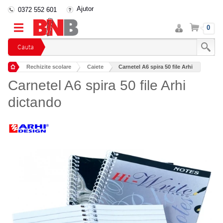
Ajutor
0372 552 601
Intra
Cos
0
in
cont
Cauta
Rechizite scolare
Caiete
Carnetel A6 spira 50 file Arhi
Carnetel A6 spira 50 file Arhi
dictando