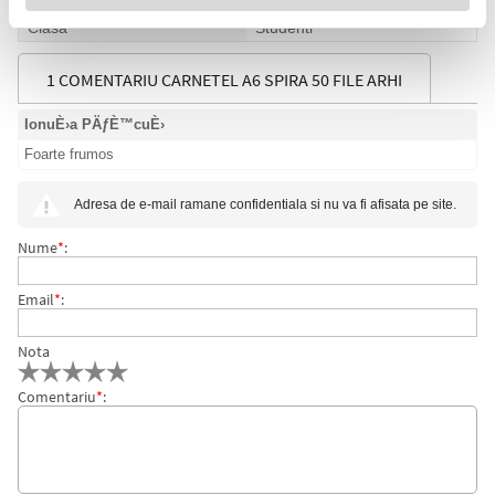
Clasa
Liceu
Clasa
Studenti
1 COMENTARIU CARNETEL A6 SPIRA 50 FILE ARHI
IonuÈ›a PÄƒÈ™cuÈ›
Foarte frumos
Adresa de e-mail ramane confidentiala si nu va fi afisata pe site.
Nume
*
:
Email
*
:
Nota
Comentariu
*
: