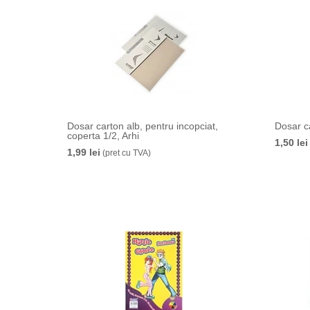
Dosar carton alb, pentru incopciat,
Dosar ca
coperta 1/2, Arhi
1,50 lei
1,99 lei
(pret cu TVA)