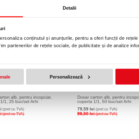
Arhi
(pret cu TVA)
Detalii
33,75 lei
(pret cu TVA)
37,50 lei
(pret cu TVA)
uri
10 %
rsonaliza conținutul și anunțurile, pentru a oferi funcții de rețele
im partenerilor de rețele sociale, de publicitate și de analize info
onale
Personalizează
rton alb, pentru incopciat,
Dosar carton alb, pentru incopc
1/1, 25 buc/set Arhi
coperta 1/1, 50 buc/set Arhi
i
79,59 lei
(pret cu TVA)
(pret cu TVA)
i
99,50 lei
(pret cu TVA)
(pret cu TVA)