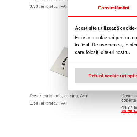
3,99 lei
2,99 lei
(pret cu TVA)
Consimțământ
Acest site utilizează cookie-
Folosim cookie-uri pentru a pe
traficul. De asemenea, le ofer
care folosiți site-ul nostru.
Refuză cookie-uri opti
Dosar carton alb, cu sina, Arhi
Dosar ca
coperta 
1,50 lei
(pret cu TVA)
44,77 le
49,75 le