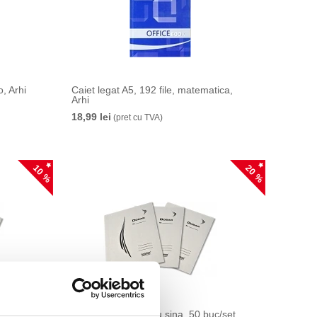
o, Arhi
Caiet legat A5, 192 file, matematica,
Arhi
18,99 lei
(pret cu TVA)
10 %
20 %
uc/set
Dosar carton alb, cu sina, 50 buc/set