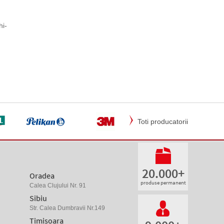
hi-
Toti producatorii
20.000+
Oradea
produse permanent
Calea Clujului Nr. 91
Sibiu
Str. Calea Dumbravii Nr.149
Timisoara