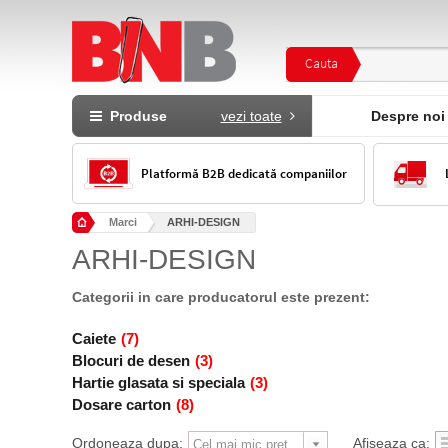
Cauta
Produse
vezi toate
Despre noi
Platformă B2B dedicată companiilor
Marci
ARHI-DESIGN
ARHI-DESIGN
Categorii in care producatorul este prezent:
Caiete
(7)
Blocuri de desen
(3)
Hartie glasata si speciala
(3)
Dosare carton
(8)
Ordoneaza dupa:
Afiseaza ca: