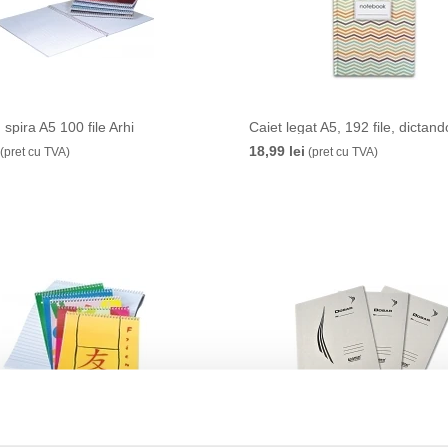
 spira A5 100 file Arhi
Caiet legat A5, 192 file, dictand
18,99 lei
(pret cu TVA)
(pret cu TVA)
 cu spira A7 50 file Arhi
Dosar carton alb, cu sina, 25 b