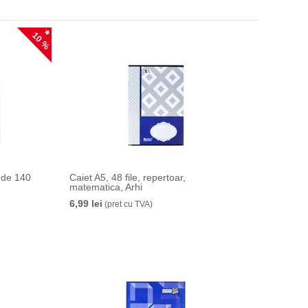
10 %
e de 140
Caiet A5, 48 file, repertoar,
matematica, Arhi
6,99 lei
(pret cu TVA)