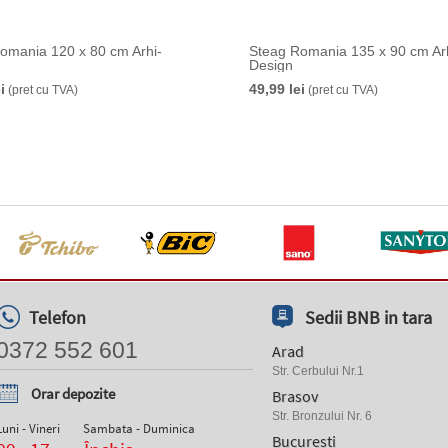
omania 120 x 80 cm Arhi-
Steag Romania 135 x 90 cm Ar
Design
i
49,99 lei
(pret cu TVA)
(pret cu TVA)
Telefon
Sedii BNB in tara
0372 552 601
Arad
Str. Cerbului Nr.1
Orar depozite
Brasov
Str. Bronzului Nr. 6
Luni - Vineri
Sambata - Duminica
Bucuresti