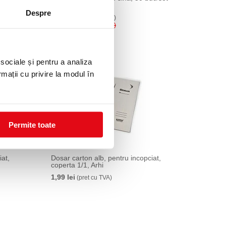
Arhi
Despre
60,00 lei
(pret cu TVA)
75,00 lei
(pret cu TVA)
20 %
 sociale și pentru a analiza
rmații cu privire la modul în
Permite toate
iat,
Dosar carton alb, pentru incopciat,
coperta 1/1, Arhi
1,99 lei
(pret cu TVA)