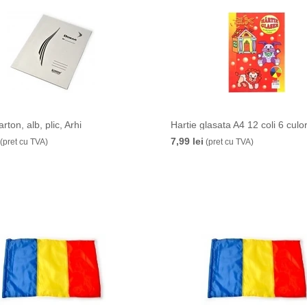
rton, alb, plic, Arhi
Hartie glasata A4 12 coli 6 culor
7,99 lei
(pret cu TVA)
(pret cu TVA)