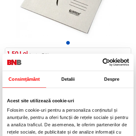
1,50 Lei
(pret cu TVA)
In stoc
2 puncte de fidelitate
Consimțământ
Detalii
Despre
Bucati:
Cod produs:
DOSPLICS
Acest site utilizează cookie-uri
Folosim cookie-uri pentru a personaliza conținutul și
Informatii livrare
anunțurile, pentru a oferi funcții de rețele sociale și pentru
Telefon:
a analiza traficul. De asemenea, le oferim partenerilor de
0372 552 601
rețele sociale, de publicitate și de analize informații cu