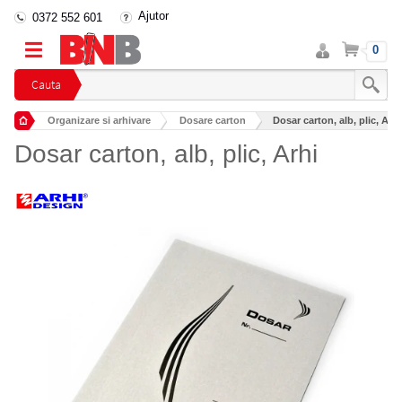
Ajutor
0372 552 601
Intra
Cos
0
in
cont
Cauta
Organizare si arhivare
Dosare carton
Dosar carton, alb, plic, Arhi
Dosar carton, alb, plic, Arhi