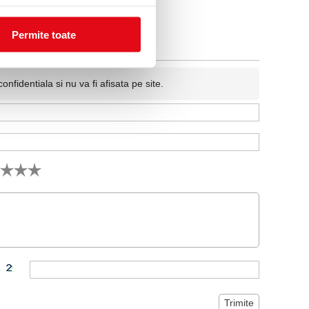
Permite toate
fidentiala si nu va fi afisata pe site.