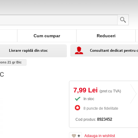
Cum cumpar
Reduceri
Livrare rapidă din stoc
Consultant dedicat pentru 
ions 21 gr Bic
ic
7,99 Lei
(pret cu TVA)
In stoc
8 puncte de fidelitate
8923452
Cod produs:
Adauga in wishlist