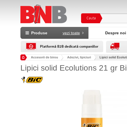
Cauta
Produse
vezi toate
Despre noi
Platformă B2B dedicată companiilor
Accesorii de birou
Adezivi, lipiciuri
Lipici solid Ecolut
Lipici solid Ecolutions 21 gr B