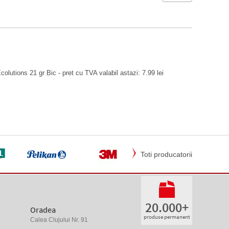
Ecolutions 21 gr Bic - pret cu TVA valabil astazi: 7.99 lei
Toti producatorii
20.000+
Oradea
produse permanent
Calea Clujului Nr. 91