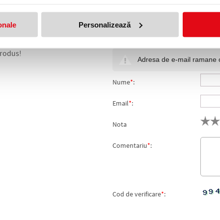
onale
Personalizează
produs!
Adresa de e-mail ramane con
Nume
*
:
Email
*
:
Nota
Comentariu
*
:
Cod de verificare
*
: