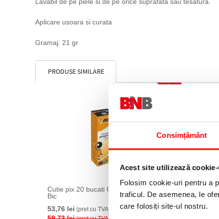
Lavabil de pe piele si de pe orice suprafata sau tesatura.
Aplicare usoara si curata
Gramaj: 21 gr
PRODUSE SIMILARE
10 %
Consimțământ
Acest site utilizează cookie-
Folosim cookie-uri pentru a pe
Cutie pix 20 bucati Orange Fine negru
Fineline
traficul. De asemenea, le ofer
Bic
3,68 lei
care folosiți site-ul nostru.
53,76 lei
(pret cu TVA)
59,73 lei
(pret cu TVA)