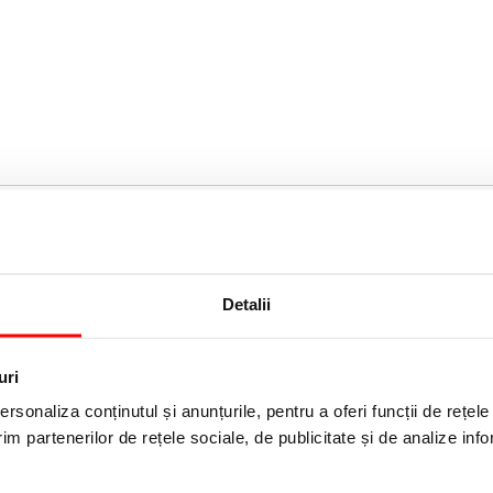
Detalii
uri
rsonaliza conținutul și anunțurile, pentru a oferi funcții de rețele
r mov Intensity Bic
Evidentiatoare Highlighter Grip 
im partenerilor de rețele sociale, de publicitate și de analize info
varf tesit, mediu, diverse culori,
(pret cu TVA)
buc/set BIC
25,99 lei
(pret cu TVA)