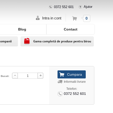
Ajutor
0372 552 601
Cos
Intra in cont
0
Blog
Contact
companii
Gama completă de produse pentru birou
Bucati:
Informatii livrare
Telefon:
0372 552 601