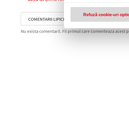
Refuză cookie-uri opti
COMENTARII LIPICI SOLID ECOLUTIONS 21 GR BIC
Nu exista comentarii. Fii primul care comenteaza acest 