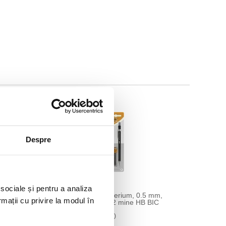
Despre
 sociale și pentru a analiza
Pastel,
Creion mecanic Criterium, 0.5 mm,
rmații cu privire la modul în
 6
blister 1 bucata + 12 mine HB BIC
21,99 lei
(pret cu TVA)