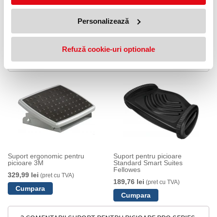
Personalizează
Acest produs face parte din zona ergonomică 1 Fellowes,
care previne tensiunea asupra spatelui.
Refuză cookie-uri optionale
PRODUSE SIMILARE
Suport ergonomic pentru
Suport pentru picioare
picioare 3M
Standard Smart Suites
Fellowes
329,99 lei
(pret cu TVA)
189,76 lei
(pret cu TVA)