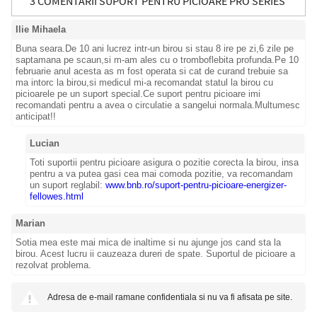
3 COMENTARII SUPORT PENTRU PICIOARE PRO SERIES
Ilie Mihaela
ULTIMATE FELLOWES
Buna seara.De 10 ani lucrez intr-un birou si stau 8 ire pe zi,6 zile pe
saptamana pe scaun,si m-am ales cu o tromboflebita profunda.Pe 10
februarie anul acesta as m fost operata si cat de curand trebuie sa
ma intorc la birou,si medicul mi-a recomandat statul la birou cu
picioarele pe un suport special.Ce suport pentru picioare imi
recomandati pentru a avea o circulatie a sangelui normala.Multumesc
anticipat!!
Lucian
Toti suportii pentru picioare asigura o pozitie corecta la birou, insa
pentru a va putea gasi cea mai comoda pozitie, va recomandam
un suport reglabil:
www.bnb.ro/suport-pentru-picioare-energizer-
fellowes.html
Marian
Sotia mea este mai mica de inaltime si nu ajunge jos cand sta la
birou. Acest lucru ii cauzeaza dureri de spate. Suportul de picioare a
rezolvat problema.
Adresa de e-mail ramane confidentiala si nu va fi afisata pe site.