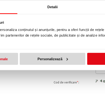
ALBASTRU 100 COLI/TOP KORES
Detalii
Adresa de e-mail ramane con
uri
Nume
*
:
rsonaliza conținutul și anunțurile, pentru a oferi funcții de rețele
im partenerilor de rețele sociale, de publicitate și de analize info
Email
*
:
Nota
onale
Personalizează
Comentariu
*
:
Cod de verificare
*
: