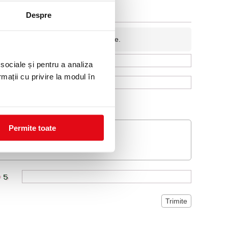
Despre
fidentiala si nu va fi afisata pe site.
 sociale și pentru a analiza
rmații cu privire la modul în
Permite toate