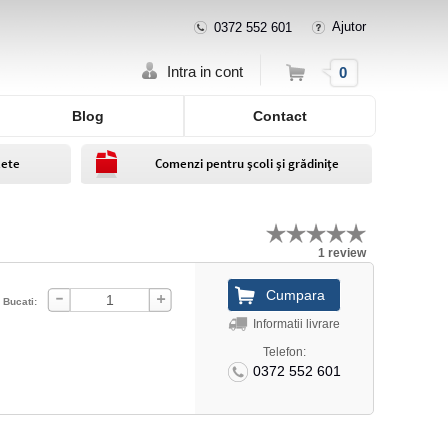
Ajutor
0372 552 601
Cos
Intra in cont
0
Blog
Contact
lete
Comenzi pentru școli și grădinițe
1 review
Bucati:
Informatii livrare
Telefon:
0372 552 601