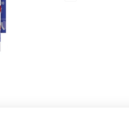
ris de mana.
vel ridicat de fidelitate a copiei.