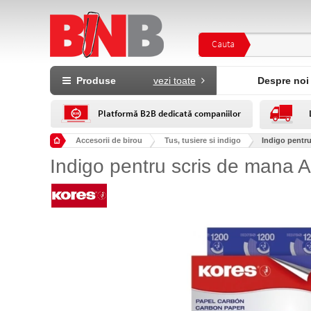
Cauta
Produse
vezi toate
Despre noi
Platformă B2B dedicată companiilor
Accesorii de birou
Tus, tusiere si indigo
Indigo pentru
Indigo pentru scris de mana A