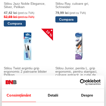
Stilou Jazz Noble Elegance,
Stilou Ray, culoare gri,
Silver, Pelikan
Schneider
47,42 lei
79,99 lei
(pret cu TVA)
(pret cu TVA)
52,69 lei
(pret cu TVA)
10 %
Stilou Twist argintiu grip
Stilou Junior, penita L, grip
ergonomic 2 patroane blister
ergonomic, pentru stangaci,
Pelikan
culoare antracit, in cutie de
carton, Pelikan
41,88 lei
56,99 lei
(pret cu TVA)
(pret cu TVA)
46,53 lei
(pret cu TVA)
Anunta-ma cand revine in stoc
Consimțământ
Detalii
Despre