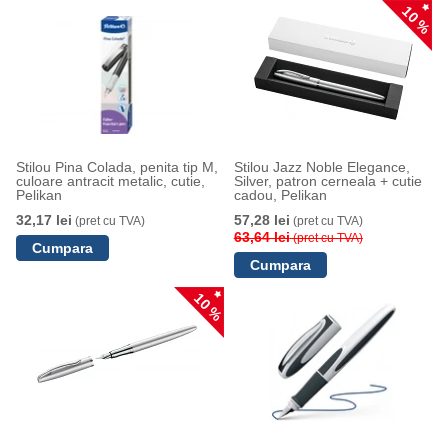
10 %
Stilou Pina Colada, penita tip M,
Stilou Jazz Noble Elegance,
culoare antracit metalic, cutie,
Silver, patron cerneala + cutie
Pelikan
cadou, Pelikan
32,17 lei
57,28 lei
(pret cu TVA)
(pret cu TVA)
63,64 lei
(pret cu TVA)
10 %