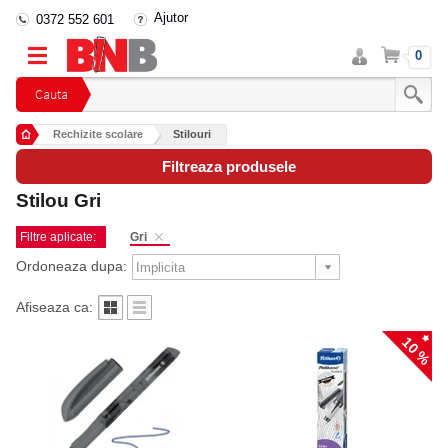
Ajutor
0372 552 601
Intra
Cos
0
in
cont
Cauta
Rechizite scolare
Stilouri
Filtreaza produsele
Stilou Gri
Filtre aplicate:
Gri
Ordoneaza dupa:
Afiseaza ca:
10 %