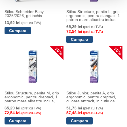
Stilou Schneider Easy
Stilou Structure, penita L, grip
2025/2026, gri inchis
ergonomic, pentru stangaci, 1
patron mare albastru inclus,
13,92 lei
(pret cu TVA)
culoare gri, in cutie de carton,
65,29 lei
(pret cu TVA)
Pelikan
72,54 lei
(pret cu TVA)
10 %
10 %
Stilou Structure, penita M, grip
Stilou Junior, penita A, grip
ergonomic, pentru dreptaci, 1
ergonomic, pentru dreptaci,
patron mare albastru inclus,
culoare antracit, in cutie de
culoare gri, in cutie de carton,
carton, Pelikan
65,29 lei
51,73 lei
(pret cu TVA)
(pret cu TVA)
Pelikan
72,54 lei
57,48 lei
(pret cu TVA)
(pret cu TVA)