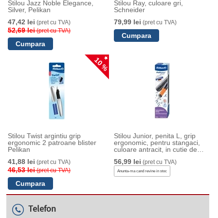
Stilou Jazz Noble Elegance,
Stilou Ray, culoare gri,
Silver, Pelikan
Schneider
47,42 lei
79,99 lei
(pret cu TVA)
(pret cu TVA)
52,69 lei
(pret cu TVA)
10 %
Stilou Twist argintiu grip
Stilou Junior, penita L, grip
ergonomic 2 patroane blister
ergonomic, pentru stangaci,
Pelikan
culoare antracit, in cutie de
carton, Pelikan
41,88 lei
56,99 lei
(pret cu TVA)
(pret cu TVA)
46,53 lei
(pret cu TVA)
Anunta-ma cand revine in stoc
Telefon