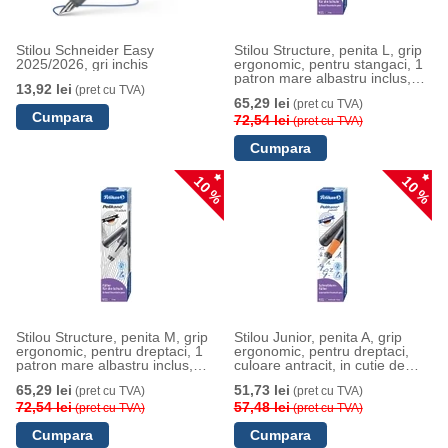
Stilou Schneider Easy
Stilou Structure, penita L, grip
2025/2026, gri inchis
ergonomic, pentru stangaci, 1
patron mare albastru inclus,
13,92 lei
(pret cu TVA)
culoare gri, in cutie de carton,
65,29 lei
(pret cu TVA)
Pelikan
72,54 lei
(pret cu TVA)
10 %
10 %
Stilou Structure, penita M, grip
Stilou Junior, penita A, grip
ergonomic, pentru dreptaci, 1
ergonomic, pentru dreptaci,
patron mare albastru inclus,
culoare antracit, in cutie de
culoare gri, in cutie de carton,
carton, Pelikan
65,29 lei
51,73 lei
(pret cu TVA)
(pret cu TVA)
Pelikan
72,54 lei
57,48 lei
(pret cu TVA)
(pret cu TVA)