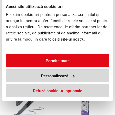
Acest site utilizează cookie-uri
Folosim cookie-uri pentru a personaliza conținutul și
anunțurile, pentru a oferi funcții de rețele sociale și pentru
a analiza traficul. De asemenea, le oferim partenerilor de
Stilou Twist Eco, gri, grip
rețele sociale, de publicitate și de analize informații cu
ergonomic, patron cerneala
privire la modul în care folosiți site-ul nostru.
albastru, cutie carton, Pelikan
42,42 lei
(pret cu TVA)
Anunta-ma cand revine in stoc
Permite toate
NOUTATI
OFERTE
Personalizează
10 %
Refuză cookie-uri optionale