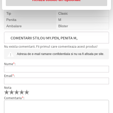
Specificatii
Culoare
Turcoaz
Tip
Clasic
Penita
M
Ambalare
Blister
COMENTARII STILOU MY.PEN, PENITA M,
Nu exista comentarii. Fii primul care comenteaza acest produs!
TURCOAZ/ORANGE, PE BLISTER, HERLITZ
Adresa de e-mail ramane confidentiala si nu va fi afisata pe site.
Nume
*
:
Email
*
:
Nota
Comentariu
*
: