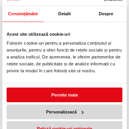
Telefon:
0372 552 601
Consimțământ
Detalii
Despre
Adauga in wishlist
Acest site utilizează cookie-uri
Modelul păstrează penița M din oțel inoxidabil și zona de prindere
anti-alunecare, într-un ambalaj tip blister cu un patron inclus.
Folosim cookie-uri pentru a personaliza conținutul și
Clipsul metalic flexibil suportă prinderea repetată de caiet.
Peniță M din oțel inoxidabil.
anunțurile, pentru a oferi funcții de rețele sociale și pentru
Zonă de prindere ergonomică, anti-alunecare.
a analiza traficul. De asemenea, le oferim partenerilor de
Clips metalic flexibil.
Un patron de cerneală inclus pe blister.
rețele sociale, de publicitate și de analize informații cu
Combinație cromatică turcoaz cu portocaliu.
privire la modul în care folosiți site-ul nostru.
Specificații tehnice
Peniță:
M
Tip:
Clasic
Destinat pentru:
Dreptaci
Permite toate
Alimentare:
patroane
Incluse:
1 patron de cerneală
Material corp:
Plastic
Material peniță:
Oțel inoxidabil
Personalizează
Culoare:
Turcoaz
Ambalare:
Blister
Varianta de raft a modelului pentru dreptaci.
Refuză cookie-uri optionale