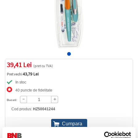
39,41 Lei
(pret cu TVA)
43,79 Lei
Pret vechi
In stoc
40 puncte de fidelitate
Bucati:
Cod produs:
HZ50041244
Informatii livrare