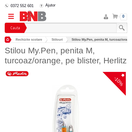
Ajutor
0372 552 601
Intra
Cos
0
in
cont
Cauta
Rechizite scolare
Stilouri
Stilou My.Pen, penita M, turcoaz/orange,
Stilou My.Pen, penita M,
turcoaz/orange, pe blister, Herlitz
-10%