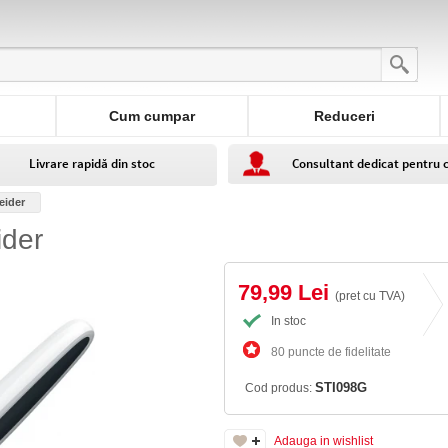
Cum cumpar
Reduceri
Livrare rapidă din stoc
Consultant dedicat pentru 
eider
ider
79,99 Lei
(pret cu TVA)
In stoc
80 puncte de fidelitate
STI098G
Cod produs:
Adauga in wishlist