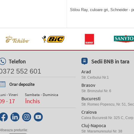
Stilou Ray, culoare gri, Schneider - p
Telefon
Sedii BNB in tara
0372 552 601
Arad
Str. Cerbului Nr.1
Orar depozite
Brasov
Str. Bronzului Nr. 6
Luni - Vineri
Sambata - Duminica
Bucuresti
09 - 17
Închis
Str. Romeo Popescu, Nr. 51, Sect
Craiova
Calea Bucuresti Nr. 325 C, Corp
Cluj-Napoca
Afiseaza preturile:
Str. Maramuresului Nr. 38