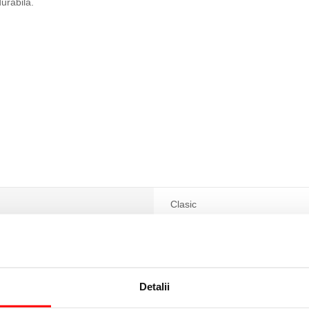
durabilă.
Clasic
Gri
Detalii