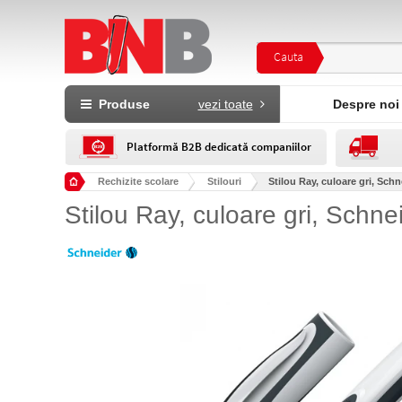
Cauta
Produse
vezi toate
Despre noi
Platformă B2B dedicată companiilor
Rechizite scolare
Stilouri
Stilou Ray, culoare gri, Schn
Stilou Ray, culoare gri, Schne