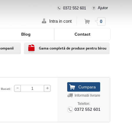
Ajutor
0372 552 601
Cos
Intra in cont
0
Blog
Contact
companii
Gama completă de produse pentru birou
Bucati:
Informatii livrare
Telefon:
0372 552 601