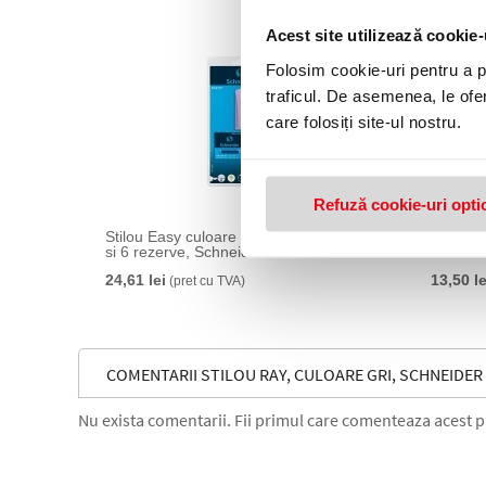
Acest site utilizează cookie-
Folosim cookie-uri pentru a pe
traficul. De asemenea, le ofer
care folosiți site-ul nostru.
Refuză cookie-uri opti
Stilou Easy culoare violet, pic corector
Stilou 
si 6 rezerve, Schneider
Schneid
24,61 lei
13,50 le
(pret cu TVA)
COMENTARII STILOU RAY, CULOARE GRI, SCHNEIDER
Nu exista comentarii. Fii primul care comenteaza acest 