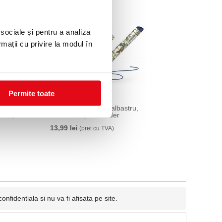
 sociale și pentru a analiza
rmații cu privire la modul în
Permite toate
Stilou Voice jungle, albastru,
erve,
2023/2024, Schneider
13,99 lei
(pret cu TVA)
fidentiala si nu va fi afisata pe site.