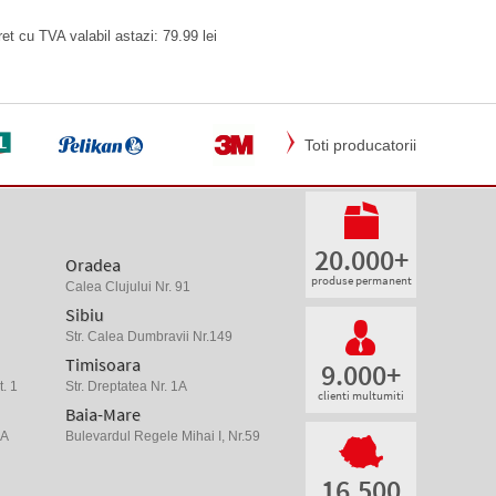
ret cu TVA valabil astazi: 79.99 lei
Toti producatorii
20.000+
Oradea
produse permanent
Calea Clujului Nr. 91
Sibiu
Str. Calea Dumbravii Nr.149
Timisoara
9.000+
. 1
Str. Dreptatea Nr. 1A
clienti multumiti
Baia-Mare
 A
Bulevardul Regele Mihai I, Nr.59
16.500