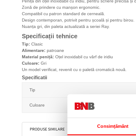
Peniță din oțel inoxidabil cu iridiu, pentru scriere precisă și 
Zonă de prindere cu manșon ergonomic.
Compatibil cu patron standard de cerneală.
Design contemporan, potrivit pentru școală și pentru birou.
Nuanța gri, din paleta actualizată a seriei Ray.
Specificații tehnice
Tip:
Clasic
Alimentare:
patroane
Material peniță:
Oțel inoxidabil cu vârf de iridiu
Culoare:
Gri
Un model verificat, revenit cu o paletă cromatică nouă.
Specificatii
Tip
Culoare
Consimțământ
PRODUSE SIMILARE