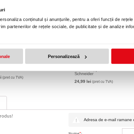
uri
rsonaliza conținutul și anunțurile, pentru a oferi funcții de rețele
im partenerilor de rețele sociale, de publicitate și de analize info
onale
Personalizează
Voyage 2023/2024, roz,
Stilou Easy 2023/2024, culoare
er
bluemarin, pic corector si 6 rez
Schneider
i
(pret cu TVA)
24,99 lei
(pret cu TVA)
produs!
Adresa de e-mail ramane con
Nume
*
: