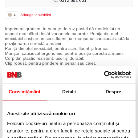
0372 552 601
Adauga in wishlist
Imprimeul gradient în nuanțe de roz pastel dă modelului un
aspect mai blând decât variantele saturate. Penița din oțel
inoxidabil susține un scris fluent, iar manșonul cauciucat ajută la
poziționarea corectă a mâinii.
Peniță din oțel inoxidabil, pentru scris fluent și frumos.
Manșon cauciucat ergonomic, pentru poziția corectă a mâinii.
Corp din plastic rezistent, ușor și durabil.
Clip robust, pentru prindere în penar sau caiet.
Echipat cu cartuș standard, cerneală albastru regal.
Specificații tehnice
Tip:
Clasic
Destinat pentru:
Ambidextru (dreptaci și stângaci)
Consimțământ
Detalii
Despre
Alimentare:
patroane
Incluse:
1 cartuș de cerneală
Material corp:
Plastic
Material peniță:
Oțel inoxidabil
Acest site utilizează cookie-uri
Culoare:
Roz
Nuanța pastel a ediției 2025/2026.
Folosim cookie-uri pentru a personaliza conținutul și
Specificatii
anunțurile, pentru a oferi funcții de rețele sociale și pentru
Tip
Clasic