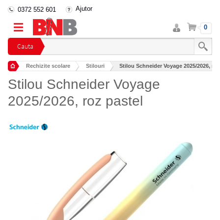
Ajutor
0372 552 601
Intra
Cos
0
in
cont
Cauta
Rechizite scolare
Stilouri
Stilou Schneider Voyage 2025/2026, roz
Stilou Schneider Voyage
2025/2026, roz pastel