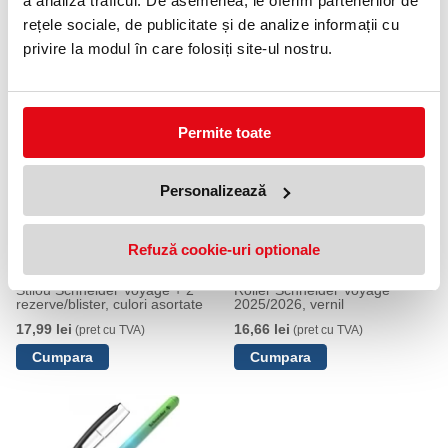
a analiza traficul. De asemenea, le oferim partenerilor de
Culoare
Roz
rețele sociale, de publicitate și de analize informații cu
Destinatie
Ambidextru
privire la modul în care folosiți site-ul nostru.
PRODUSE SIMILARE
Permite toate
Personalizează
Refuză cookie-uri optionale
Stilou Schneider Voyage + 2
Roller Schneider Voyage
rezerve/blister, culori asortate
2025/2026, vernil
17,99 lei
16,66 lei
(pret cu TVA)
(pret cu TVA)