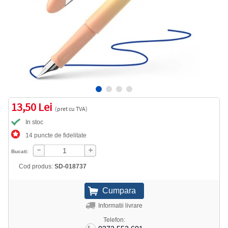
13,50 Lei
(pret cu TVA)
In stoc
14 puncte de fidelitate
Bucati:
Cod produs:
SD-018737
Informatii livrare
Telefon: