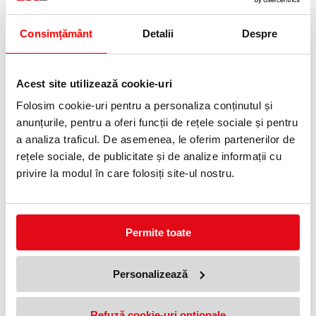
Telefon:
0372 552 601
Consimțământ
Detalii
Despre
Adauga in wishlist
Acest site utilizează cookie-uri
Neon Black este varianta întunecată a gamei griffix, cu accente
neon pe corpul negru. Penița A semi-îngropată alunecă pe hârtie
Folosim cookie-uri pentru a personaliza conținutul și
fără să zgârie, iar fereastra de vizualizare arată nivelul cernelii
rămase.
anunțurile, pentru a oferi funcții de rețele sociale și pentru
Peniță A din oțel inoxidabil, semi-îngropată în corp.
a analiza traficul. De asemenea, le oferim partenerilor de
Grip ergonomic pentru mâna dreaptă, identic cu al gamei griffix.
Fereastră de vizualizare a nivelului de cerneală.
rețele sociale, de publicitate și de analize informații cu
Blister cu un patron de cerneală inclus.
privire la modul în care folosiți site-ul nostru.
Corp din plastic, culoare negru Neon Black.
Specificații tehnice
Peniță:
A
Tip:
Clasic
Permite toate
Alimentare:
patroane
Incluse:
1 patron de cerneală
Material corp:
Plastic
Material peniță:
Oțel inoxidabil
Personalizează
Culoare:
Negru
Ambalare:
Blister
Varianta cea mai sobră dintre cele destinate începătorilor.
Refuză cookie-uri optionale