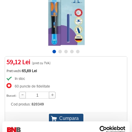
59,12 Lei
(pret cu TVA)
65,69 Lei
Pret vechi
In stoc
60 puncte de fidelitate
Bucati:
Cod produs:
820349
Informatii livrare