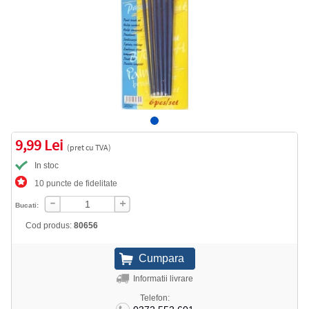
9,99 Lei
(pret cu TVA)
In stoc
10 puncte de fidelitate
Bucati:
Cod produs:
80656
Informatii livrare
Telefon: