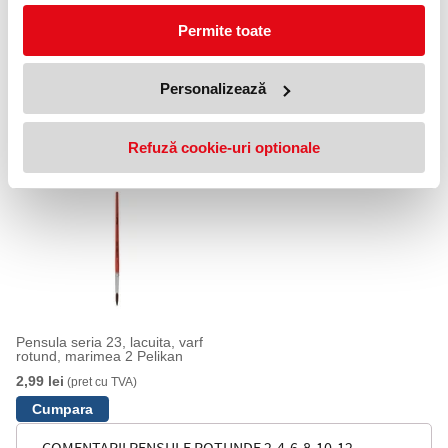
Permite toate
Personalizează
Pensule rotunde 2-4-6 Centrum
Pensule drepte 2-4-6 Centrum
4,99 lei
4,99 lei
(pret cu TVA)
(pret cu TVA)
Refuză cookie-uri optionale
Pensula seria 23, lacuita, varf
rotund, marimea 2 Pelikan
2,99 lei
(pret cu TVA)
COMENTARII PENSULE ROTUNDE 2-4-6-8-10-12