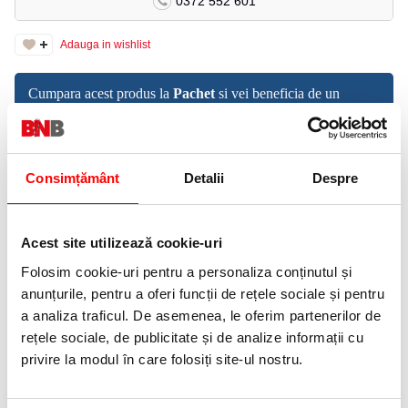
0372 552 601
Adauga in wishlist
Cumpara acest produs la
Pachet
si vei beneficia de un
discount de
0%
Pachet complet pentru pictura
Consimțământ
Detalii
Despre
31,49 lei
(pret cu TVA)
Acest site utilizează cookie-uri
Ambalare: 6 buc/set.
Folosim cookie-uri pentru a personaliza conținutul și
Pensule rotunde 2-4-6-8-10-12 Centrum.
anunțurile, pentru a oferi funcții de rețele sociale și pentru
a analiza traficul. De asemenea, le oferim partenerilor de
PRODUSE SIMILARE
rețele sociale, de publicitate și de analize informații cu
privire la modul în care folosiți site-ul nostru.