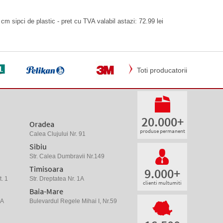
cm sipci de plastic - pret cu TVA valabil astazi: 72.99 lei
Toti producatorii
20.000+
Oradea
produse permanent
Calea Clujului Nr. 91
Sibiu
Str. Calea Dumbravii Nr.149
Timisoara
9.000+
. 1
Str. Dreptatea Nr. 1A
clienti multumiti
Baia-Mare
 A
Bulevardul Regele Mihai I, Nr.59