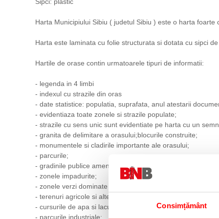
Sipci: plastic
Harta Municipiului Sibiu ( judetul Sibiu ) este o harta foarte
Harta este laminata cu folie structurata si dotata cu sipci de
Hartile de orase contin urmatoarele tipuri de informatii:
- legenda in 4 limbi
- indexul cu strazile din oras
- date statistice: populatia, suprafata, anul atestarii docume
- evidentiaza toate zonele si strazile populate;
- strazile cu sens unic sunt evidentiate pe harta cu un semn 
- granita de delimitare a orasului;blocurile construite;
- monumentele si cladirile importante ale orasului;
- parcurile;
- gradinile publice amenajate;
- zonele impadurite;
- zonele verzi dominate de iarba;
- terenuri agricole si alte terenuri;
Consimțământ
- cursurile de apa si lacurile de acumulare;
- parcurile industriale;