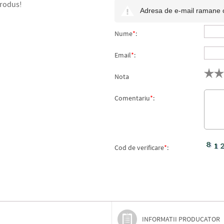
produs!
Adresa de e-mail ramane con
Nume
*
:
Email
*
:
Nota
Comentariu
*
:
Cod de verificare
*
:
INFORMATII PRODUCATOR