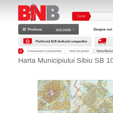
Cauta
Produse
vezi toate
Despre noi
Platformă B2B dedicată companiilor
Comunicare si prezentare
Harti de perete
Harta Munici
Harta Municipiului Sibiu SB 10