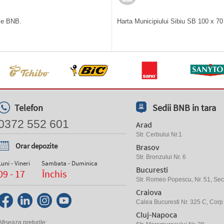
ile BNB.
Harta Municipiului Sibiu SB 100 x 70 
Telefon
Sedii BNB in tara
0372 552 601
Arad
Str. Cerbului Nr.1
Orar depozite
Brasov
Str. Bronzului Nr. 6
Luni - Vineri
Sambata - Duminica
Bucuresti
09 - 17
Închis
Str. Romeo Popescu, Nr. 51, Sect
Craiova
Calea Bucuresti Nr. 325 C, Corp
Cluj-Napoca
Afiseaza preturile: