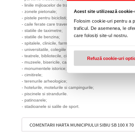
- liniile mijloacelor de transport in comun, cu prezentarea sta
Acest site utilizează cookie-
- zonele pietonale;
- pistele pentru biciclisti;
Folosim cookie-uri pentru a pe
- caile ferate care traverseaza orasul;
traficul. De asemenea, le ofer
- statiile de taximetre;
care folosiți site-ul nostru.
- statiile de benzina;
- spitalele, clinicile, farmaciile;
- universitatile, colegiile si institutiile de invatamant;
- teatrele, bibliotecile, cinematografele, centrele de cultura;
Refuză cookie-uri opti
- muzeele, bisericile, capelele;
- monumentele istorice;
- cimitirele;
- terenurile arheologice;
- hotelurile, motelurile si campingurile;
- piscinele si strandurile.
- patinoarele;
- stadioanele si salile de sport.
COMENTARII HARTA MUNICIPIULUI SIBIU SB 100 X 70