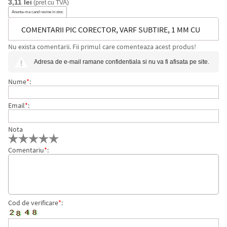
3,11 lei
(pret cu TVA)
Anunta-ma cand revine in stoc
COMENTARII PIC CORECTOR, VARF SUBTIRE, 1 MM CU
Nu exista comentarii. Fii primul care comenteaza acest produs!
RESCRIERE SUPER HAI 2 BUC/SET HERLITZ
Adresa de e-mail ramane confidentiala si nu va fi afisata pe site.
Nume
*
:
Email
*
:
Nota
Comentariu
*
:
Cod de verificare
*
: