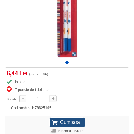
6,44 Lei
(pret cu TVA)
In stoc
7 puncte de fidelitate
Bucati:
Cod produs:
HZ8625105
Informatii livrare