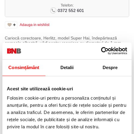
Telefon:
0372 552 601
Adauga in wishlist
Cariocă corectoare, Herlitz, model Super Hai, îndepărtează
cerneala albastră, vârf pentru rescriere cu diametrul de 1 mm,
culoare de scriere albastru, design nou, 2 bucăți/blister
Ambalare: 2 buc/set.
Grosimea scrierii: 1 mm.
Consimțământ
Detalii
Despre
Pic Super Hai M cu rescriere Herlitz.
Specificatii
Tip
Pic corector
Acest site utilizează cookie-uri
Recomanda pentru
Scoala
Folosim cookie-uri pentru a personaliza conținutul și
Clasa
Primar
anunțurile, pentru a oferi funcții de rețele sociale și pentru
a analiza traficul. De asemenea, le oferim partenerilor de
PRODUSE SIMILARE
rețele sociale, de publicitate și de analize informații cu
privire la modul în care folosiți site-ul nostru.