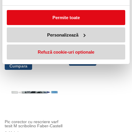
Permite toate
Personalizează
Pic corector, varf gros, 2 mm, cu
Pic corector Sheriff, varf tesit,
rescriere, Super Hai XL, 2
M, Pelikan
buc/set, Herlitz
Refuză cookie-uri optionale
3,99 lei
(pret cu TVA)
6,44 lei
(pret cu TVA)
Pic corector cu rescriere varf
tesit M scribolino Faber-Castell