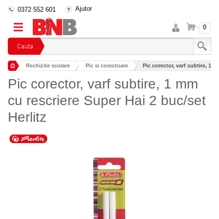
Ajutor
0372 552 601
Intra
Cos
0
in
cont
Cauta
Rechizite scolare
Pic si corectoare
Pic corector, varf subtire, 1 
Pic corector, varf subtire, 1 mm
cu rescriere Super Hai 2 buc/set
Herlitz