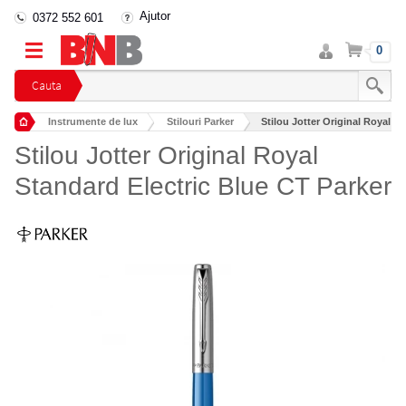
Ajutor
0372 552 601
Intra
Cos
0
in
cont
Cauta
Instrumente de lux
Stilouri Parker
Stilou Jotter Original Royal S
Stilou Jotter Original Royal
Standard Electric Blue CT Parker