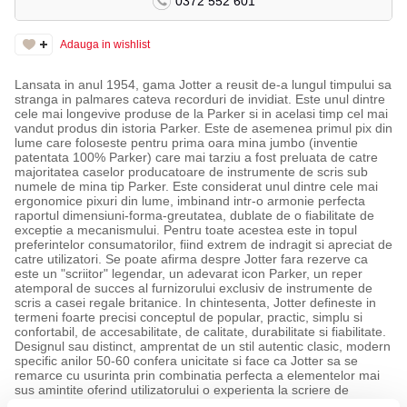
0372 552 601
Adauga in wishlist
Lansata in anul 1954, gama Jotter a reusit de-a lungul timpului sa
stranga in palmares cateva recorduri de invidiat. Este unul dintre
cele mai longevive produse de la Parker si in acelasi timp cel mai
vandut produs din istoria Parker. Este de asemenea primul pix din
lume care foloseste pentru prima oara mina jumbo (inventie
patentata 100% Parker) care mai tarziu a fost preluata de catre
majoritatea caselor producatoare de instrumente de scris sub
numele de mina tip Parker. Este considerat unul dintre cele mai
ergonomice pixuri din lume, imbinand intr-o armonie perfecta
raportul dimensiuni-forma-greutatea, dublate de o fiabilitate de
exceptie a mecanismului. Pentru toate acestea este in topul
preferintelor consumatorilor, fiind extrem de indragit si apreciat de
catre utilizatori. Se poate afirma despre Jotter fara rezerve ca
este un "scriitor" legendar, un adevarat icon Parker, un reper
atemporal de succes al furnizorului exclusiv de instrumente de
scris a casei regale britanice. In chintesenta, Jotter defineste in
termeni foarte precisi conceptul de popular, practic, simplu si
confortabil, de accesabilitate, de calitate, durabilitate si fiabilitate.
Designul sau distinct, amprentat de un stil autentic clasic, modern
specific anilor 50-60 confera unicitate si face ca Jotter sa se
remarce cu usurinta prin combinatia perfecta a elementelor mai
sus amintite oferind utilizatorului o experienta la scriere de
exceptie.