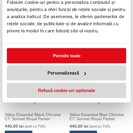
Folosim cookie-uri pentru a personaliza conținutul și
Scriere fină, constantă și precisă
Construcție solidă
anunțurile, pentru a oferi funcții de rețele sociale și pentru
Durabilitate crescută pentru utilizare zilnică
a analiza traficul. De asemenea, le oferim partenerilor de
Design ergonomic
Confort sporit în timpul scrisului
rețele sociale, de publicitate și de analize informații cu
privire la modul în care folosiți site-ul nostru.
Ideal pentru:
Birou, școală, utilizare zilnică sau ca idee de cadou elegant
pentru pasionații de instrumente de scris.
Permite toate
PRODUSE SIMILARE
Personalizează
Refuză cookie-uri optionale
Stilou Essential Black Chrome
Stilou Essential Blue Chrome
CT Sonnet Royal Parker
CT Sonnet Royal Parker
440,00 lei
440,00 lei
(pret cu TVA)
(pret cu TVA)