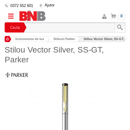
Ajutor
0372 552 601
Intra
Cos
0
in
cont
Cauta
Instrumente de lux
Stilouri Parker
Stilou Vector Silver, SS-GT, Pa
Stilou Vector Silver, SS-GT,
Parker