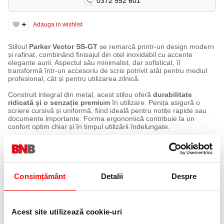
0372 552 601
Adauga in wishlist
Stiloul
Parker Vector SS-GT
se remarcă printr-un design modern
și rafinat, combinând finisajul din oțel inoxidabil cu accente
elegante aurii. Aspectul său minimalist, dar sofisticat, îl
transformă într-un accesoriu de scris potrivit atât pentru mediul
profesional, cât și pentru utilizarea zilnică.
Construit integral din metal, acest stilou oferă
durabilitate
ridicată și o senzație premium
în utilizare. Penița asigură o
scriere cursivă și uniformă, fiind ideală pentru notițe rapide sau
documente importante. Forma ergonomică contribuie la un
confort optim chiar și în timpul utilizării îndelungate.
Datorită combinației dintre
calitatea materialelor și precizia
scrierii
, Parker Vector SS-GT reprezintă o alegere excelentă
pentru cei care caută un instrument de scris fiabil și elegant. Este,
de asemenea, o opțiune inspirată pentru un cadou cu stil.
Consimțământ
Detalii
Despre
Caracteristici principale:
Material corp
Oțel inoxidabil rezistent, cu finisaj lucios
Accente aurii (GT)
Acest site utilizează cookie-uri
Clip și detalii elegante pentru un plus de stil
Peniță