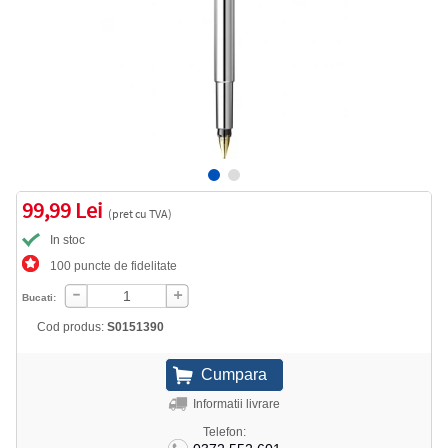
99,99 Lei
(pret cu TVA)
In stoc
100 puncte de fidelitate
Bucati:
Cod produs:
S0151390
Informatii livrare
Telefon: