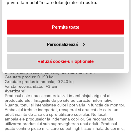
Pentru a va asigura ca fiecare piesa poate fi identificata in
privire la modul în care folosiți site-ul nostru.
mod clar, nu scoateti toate piesele deodata, separati doar piesele
de care aveti nevoie pentru fiecare pas in timpul asamblarii.
Dupa realizarea puzzle-ului acesta poate fi expus, copiii
bucurandu-se de rezultatul muncii lor. De asemenea copiii pot
aseza langa aceasta macheta si celelate modele de puzzle-uri 3D
Permite toate
cu dinozauri (nu sunt incluse in set), realizand un ansamblu mai
mare.
Jucaria stimuleaza abilitatile de potrivire, recunoastere vizuala,
Personalizează
invatarea culorilor si cifrelor, fiind o jucarie educativa. De
asemenea, dezvolta atentia, memoria, concentrarea,
coordonarea ochi-mana si precizia. In plus, copilul, facand
miscari precise ale mainilor, isi va dezvolta abilitatile motorii.
Refuză cookie-uri optionale
Ambalaj: cutie din carton.
Dimensiuni puzzle asamblat: 27.5x13x10.5 cm
Dimensiuni produs in ambalaj: 29.5x2.5x14.5 cm
Greutate produs: 0.190 kg
Greutate produs in ambalaj: 0.240 kg
Varsta recomandata: +3 ani
Avertizare!
Produsul este nou si comercializat in ambalajul original al
producatorului. Imaginile de pe site au caracter informativ.
Nuanta, tonul si intensitatea culorii pot varia in functie de monitor.
Ambalajul trebuie indepartat, recuperat si aruncat de catre un
adult inainte de a se da spre utilizare copilului. Nu lasati
ambalajele produselor la indemana copiilor. Se recomanda
utilizarea produsului sub supravegherea unui adult. Produsul
poate contine piese mici care se pot inghiti sau inhala de cei mici,