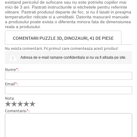
existand pericolul de sufocare sau nu este potrivita copiilor mai
mici de 3 ani. Pastrati instructiunile si etichetele pentru referinte
viitoare. Pastrati produsul departe de foc, si nu il lasati in preajma
temperaturilor ridicate si a umiditatii. Datorita masurarii manuale
a produsului poate exista o diferenta minora fata de dimensiunea
reala a produsului.
COMENTARII PUZZLE 3D, DINOZAURI, 41 DE PIESE
Nu exista comentarii. Fii primul care comenteaza acest produs!
Adresa de e-mail ramane confidentiala si nu va fi afisata pe site.
Nume
*
:
Email
*
:
Nota
Comentariu
*
: