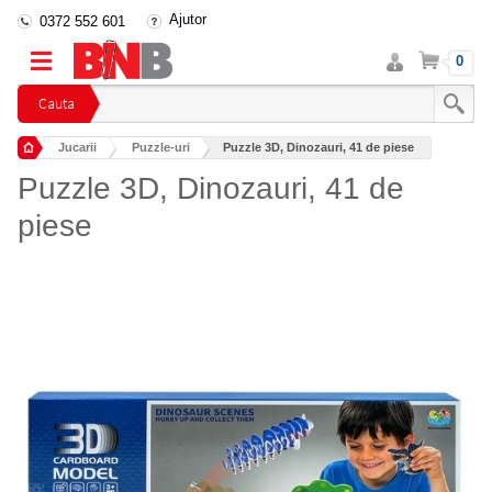
Ajutor
0372 552 601
Intra
Cos
0
in
cont
Cauta
Jucarii
Puzzle-uri
Puzzle 3D, Dinozauri, 41 de piese
Puzzle 3D, Dinozauri, 41 de
piese