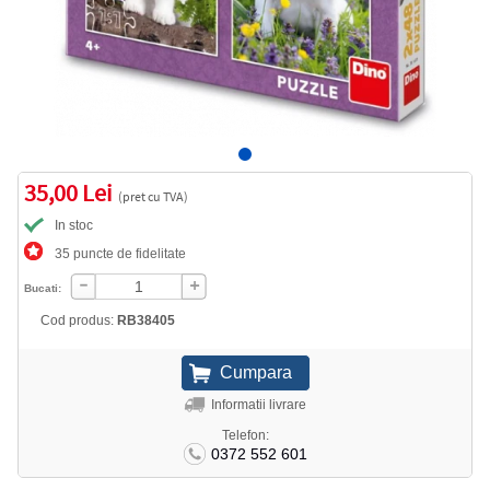
35,00 Lei
(pret cu TVA)
In stoc
35 puncte de fidelitate
Bucati:
Cod produs:
RB38405
Informatii livrare
Telefon:
0372 552 601