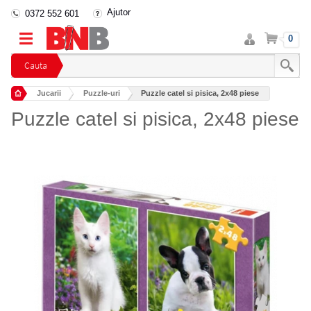
Ajutor
0372 552 601
Intra
Cos
0
in
cont
Cauta
Jucarii
Puzzle-uri
Puzzle catel si pisica, 2x48 piese
Puzzle catel si pisica, 2x48 piese