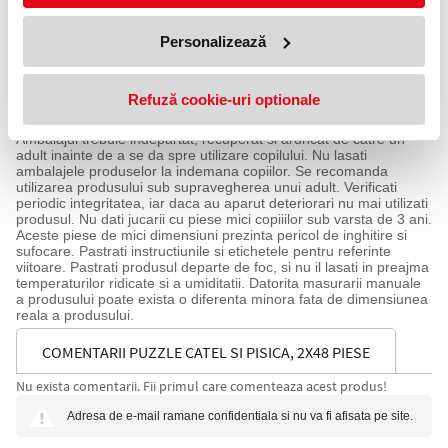
Dimensiuni puzzle: 26.4x18.1 cm
Dimensiuni produs ambalaj: 27,4x4,2x19 cm
Personalizează
Greutate produs in ambalaj: 0.286 kg
Varsta recomandata: +4 ani
Avertisment:
Utilizati produsul cu atenta supraveghere unui adult pentru
Refuză cookie-uri optionale
siguranta copilului!
Nuanta, tonul si intensitatea culorii pot varia in functie de monitor.
Ambalajul trebuie indepartat, recuperat si aruncat de catre un
adult inainte de a se da spre utilizare copilului. Nu lasati
ambalajele produselor la indemana copiilor. Se recomanda
utilizarea produsului sub supravegherea unui adult. Verificati
periodic integritatea, iar daca au aparut deteriorari nu mai utilizati
produsul. Nu dati jucarii cu piese mici copiiilor sub varsta de 3 ani.
Aceste piese de mici dimensiuni prezinta pericol de inghitire si
sufocare. Pastrati instructiunile si etichetele pentru referinte
viitoare. Pastrati produsul departe de foc, si nu il lasati in preajma
temperaturilor ridicate si a umiditatii. Datorita masurarii manuale
a produsului poate exista o diferenta minora fata de dimensiunea
reala a produsului.
COMENTARII PUZZLE CATEL SI PISICA, 2X48 PIESE
Nu exista comentarii. Fii primul care comenteaza acest produs!
Adresa de e-mail ramane confidentiala si nu va fi afisata pe site.