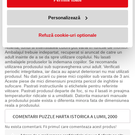
precizia.
Ambalaj: cutie.
Dimensiuni puzzle: 97x69 cm
Personalizează
Dimensiuni produs ambalaj: 32.2x7.3x23.2 cm
Greutate produs in ambalaj: 1.230 kg
Varsta recomandata: +15 ani
Avertisment:
Refuză cookie-uri optionale
Produsul este nou si comercializat in ambalajul original al
producatorului. Imaginile de pe acest site au caracter informativ.
Nuanta, tonul si intensitatea culorii pot varia in functie de monitor.
Ambalajul trebuie indepartat, recuperat si aruncat de catre un
adult inainte de a se da spre utilizare copilului. Nu lasati
ambalajele produselor la indemana copiilor. Se recomanda
utilizarea produsului sub supravegherea unui adult. Verificati
periodic integritatea, iar daca au aparut deteriorari nu mai utilizati
produsul. Nu dati jucarii cu piese mici copiiilor sub varsta de 3 ani.
Aceste piese de mici dimensiuni prezinta pericol de inghitire si
sufocare. Pastrati instructiunile si etichetele pentru referinte
viitoare. Pastrati produsul departe de foc, si nu il lasati in preajma
temperaturilor ridicate si a umiditatii. Datorita masurarii manuale
a produsului poate exista o diferenta minora fata de dimensiunea
reala a produsului.
COMENTARII PUZZLE HARTA ISTORICA A LUMII, 2000
Nu exista comentarii. Fii primul care comenteaza acest produs!
PIESE