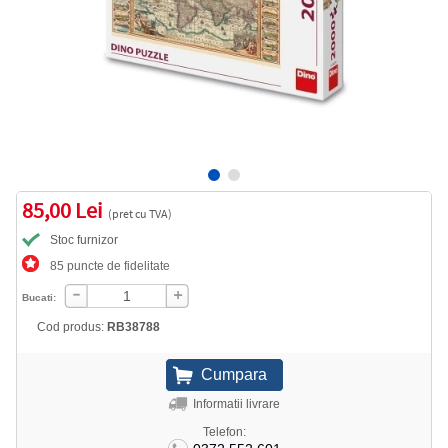
85,00 Lei
(pret cu TVA)
Stoc furnizor
85 puncte de fidelitate
Bucati:
Cod produs:
RB38788
Informatii livrare
Telefon: