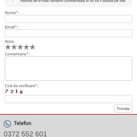
Adresa de e-mail ramane confidentiala si nu va fi afisata pe site.
Nume
*
:
Email
*
:
Nota
Comentariu
*
:
Cod de verificare
*
:
Telefon
0372 552 601