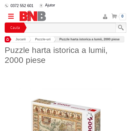
Ajutor
0372 552 601
Intra
Cos
0
in
cont
Cauta
Jucarii
Puzzle-uri
Puzzle harta istorica a lumii, 2000 piese
Puzzle harta istorica a lumii,
2000 piese