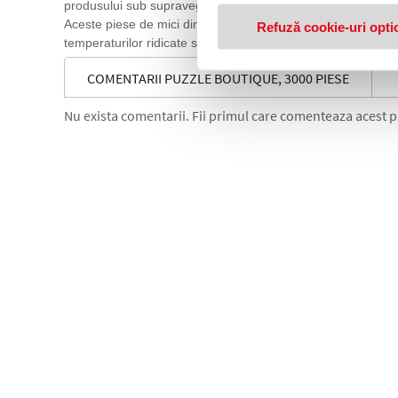
produsului sub supravegherea unui adult. Verificati periodic i
Aceste piese de mici dimensiuni prezinta pericol de inghitire s
Refuză cookie-uri opti
temperaturilor ridicate si a umiditatii. Datorita masurarii 
COMENTARII PUZZLE BOUTIQUE, 3000 PIESE
Nu exista comentarii. Fii primul care comenteaza acest 