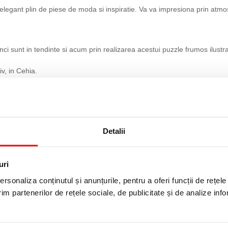
 elegant plin de piese de moda si inspiratie. Va va impresiona prin atmo
tunci sunt in tendinte si acum prin realizarea acestui puzzle frumos ilus
iv, in Cehia.
activa atat pentru copii cat si pentru adulti, iar acest puzzle DINO este
ere vizuala, fiind un joc educativ. De asemenea, dezvolta atentia, memo
Detalii
uri
rsonaliza conținutul și anunțurile, pentru a oferi funcții de rețele
im partenerilor de rețele sociale, de publicitate și de analize info
roducatorului. Imaginile de pe acest site au caracter informativ.
onitor.
un adult inainte de a se da spre utilizare copilului. Nu lasati ambalajel