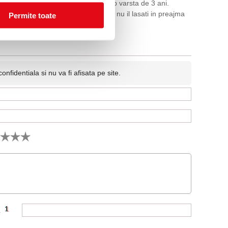
ati jucarii cu piese mici copiiilor sub varsta de 3 ani.
. Pastrati produsul departe de foc, si nu il lasati in preajma
Permite toate
 reala a produsului.
fidentiala si nu va fi afisata pe site.