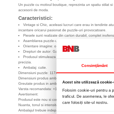
Un puzzle cu motivul boutique, reprezinta un spatiu stilat si
accesorii de moda.
Caracteristici:
Vintage si Chic, aceleasi lucruri care erau in tendinte a
incantare oricarui pasionat de puzzle-uri provocatoare.
Piesele sunt realizate din carton durabil, complet inofens
Asamblarea puzzle-ului este o activitate populara si distr
Orientare imagine: orizontala.
Drepturi de autor: Garry Walton.
www.mglart.com.
Produsul stimuleaza abilitatile de potrivire si recunoast
precizia.
Consimțământ
Ambalaj: cutie.
Dimensiuni puzzle: 117x84 cm
Dimensiuni produs ambalaj: 30x43x11 cm
Acest site utilizează cookie-
Greutate produs in ambalaj: 1.920 kg
Varsta recomandata: +15 ani
Folosim cookie-uri pentru a pe
Avertisment:
traficul. De asemenea, le ofer
Produsul este nou si comercializat in ambalajul original al p
care folosiți site-ul nostru.
Nuanta, tonul si intensitatea culorii pot varia in functie de m
Ambalajul trebuie indepartat, recuperat si aruncat de catre 