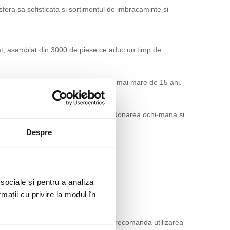
sfera sa sofisticata si sortimentul de imbracaminte si
trat, asamblat din 3000 de piese ce aduc un timp de
 potrivit pentru toata lumea cu varsta mai mare de 15 ani.
ria, concentrarea, creativitatea, coordonarea ochi-mana si
Despre
 sociale și pentru a analiza
rmații cu privire la modul în
e produselor la indemana copiilor. Se recomanda utilizarea