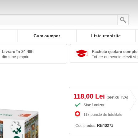
Cum cumpar
Liste rechizite
Livrare în 24-48h
Pachete școlare comple
din stoc propriu
Tot ce au nevoie elevii și 
118,00 Lei
(pret cu TVA)
Stoc furnizor
118 puncte de fidelitate
RB40273
Cod produs: