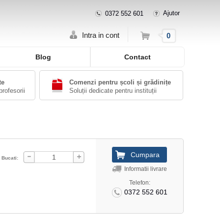
Ajutor
0372 552 601
Cos
Intra in cont
0
Blog
Contact
te
Comenzi pentru școli și grădinițe
profesorii
Soluții dedicate pentru instituții
Bucati:
Informatii livrare
Telefon:
0372 552 601