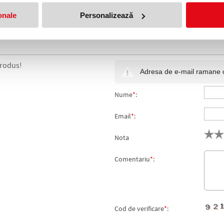
ntegritatea, iar daca au aparut deteriorari nu mai utilizati produsul. Nu d
i sufocare. Pastrati instructiunile si etichetele pentru referinte viitoare
onale
Personalizează
manuale a produsului poate exista o diferenta minora fata de dimensiunea
produs!
Adresa de e-mail ramane con
Nume
*
:
Email
*
:
Nota
Comentariu
*
:
Cod de verificare
*
: