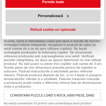
Permite toate
memoria, concentrarea, creativitatea, coordonarea ochi-mana si
precizia.
Ambalaj: cutie.
Dimensiuni puzzle: 235x84 cm
Personalizează
Dimensiuni produs ambalat: 43x11x30 cm
Greutate produs ambalat: 3.410 kg
Varsta recomandata: +15 ani
Refuză cookie-uri optionale
Avertisment:
Produsul este nou si comercializat in ambalajul original al
producatorului. Imaginile de pe acest site au caracter informativ.
Nuanta, tonul si intensitatea culorii pot varia in functie de monitor.
Ambalajul trebuie indepartat, recuperat si aruncat de catre un
adult inainte de a se da spre utilizare copilului. Nu lasati
ambalajele produselor la indemana copiilor. Se recomanda
utilizarea produsului sub supravegherea unui adult. Verificati
periodic integritatea, iar daca au aparut deteriorari nu mai utilizati
produsul. Nu dati jucarii cu piese mici copiiilor sub varsta de 3 ani.
Aceste piese de mici dimensiuni prezinta pericol de inghitire si
sufocare. Pastrati instructiunile si etichetele pentru referinte
viitoare. Pastrati produsul departe de foc, si nu il lasati in preajma
temperaturilor ridicate si a umiditatii. Datorita masurarii manuale
a produsului poate exista o diferenta minora fata de dimensiunea
reala a produsului.
COMENTARII PUZZLE LORD'S ROCK, 6000 PIESE, DINO
Nu exista comentarii. Fii primul care comenteaza acest produs!