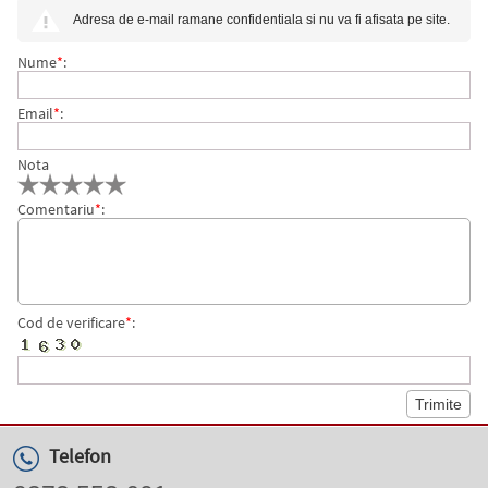
Adresa de e-mail ramane confidentiala si nu va fi afisata pe site.
Nume
*
:
Email
*
:
Nota
Comentariu
*
:
Cod de verificare
*
:
Telefon