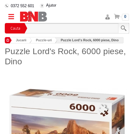
Ajutor
0372 552 601
Intra
Cos
0
in
cont
Cauta
Jucarii
Puzzle-uri
Puzzle Lord's Rock, 6000 piese, Dino
Puzzle Lord's Rock, 6000 piese,
Dino