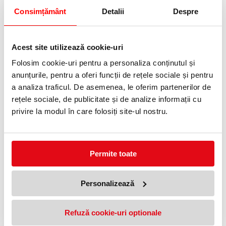
Consimțământ
Detalii
Despre
Puzzle domino animale de la
Primul meu puzzle de podea,
ferma, The learning journey
model Animale la ferma, The
Learning Journey
59,90 lei
(pret cu TVA)
Acest site utilizează cookie-uri
69,90 lei
(pret cu TVA)
Folosim cookie-uri pentru a personaliza conținutul și
anunțurile, pentru a oferi funcții de rețele sociale și pentru
a analiza traficul. De asemenea, le oferim partenerilor de
NOUTATI
rețele sociale, de publicitate și de analize informații cu
privire la modul în care folosiți site-ul nostru.
OFERTE
Permite toate
Personalizează
Refuză cookie-uri optionale
Puzzle domino animale de la
Primul meu puzzle de podea,
ferma, The learning journey
model Animale la ferma, The