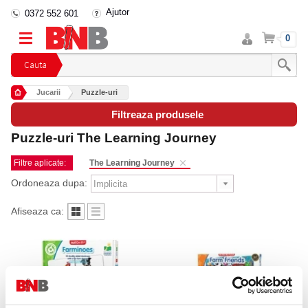
Ajutor
0372 552 601
Intra
Cos
0
in
cont
Cauta
Jucarii
Puzzle-uri
Filtreaza produsele
Puzzle-uri The Learning Journey
Filtre aplicate:
The Learning Journey
Ordoneaza dupa:
Afiseaza ca: