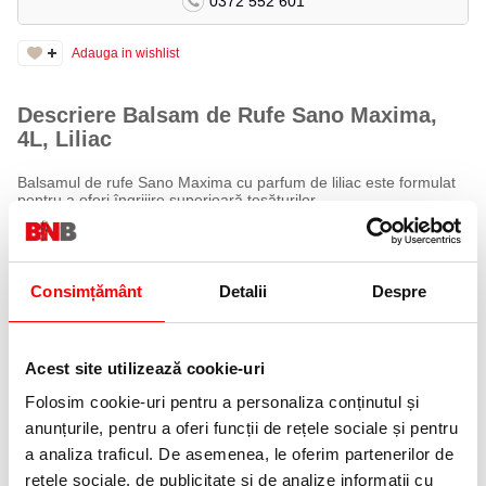
0372 552 601
Adauga in wishlist
Descriere Balsam de Rufe Sano Maxima,
4L, Liliac
Balsamul de rufe Sano Maxima cu parfum de liliac este formulat
pentru a oferi îngrijire superioară țesăturilor.
Beneficii
Catifelează și protejează țesăturile: Conținutul de odril ajută la
Consimțământ
Detalii
Despre
menținerea țesăturilor moi și protejate.
Previne electrizarea: Reduce acumularea de electricitate statică
și ușurează călcatul.
Neutralizează mirosurile neplăcute: Asigură un miros plăcut și
persistent.
Acest site utilizează cookie-uri
Igienizează: Menține hainele curate și proaspete.
Folosim cookie-uri pentru a personaliza conținutul și
Specificații
anunțurile, pentru a oferi funcții de rețele sociale și pentru
Parfum: Liliac, levănțică și mosc
a analiza traficul. De asemenea, le oferim partenerilor de
Cantitate: 4 litri
rețele sociale, de publicitate și de analize informații cu