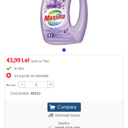
43,99 Lei
(pret cu TVA)
In stoc
44 puncte de fidelitate
Bucati:
Cod produs:
40313
Informatii livrare
Telefon: