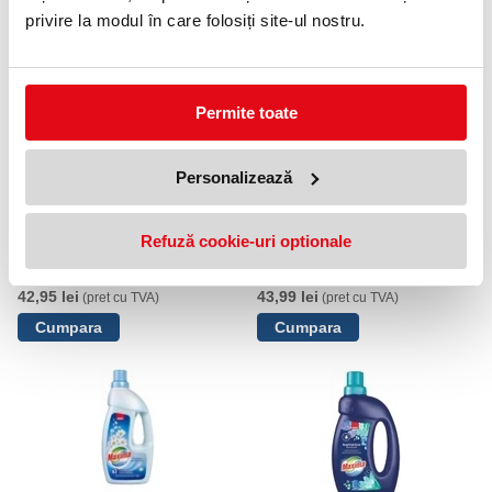
privire la modul în care folosiți site-ul nostru.
PRODUSE SIMILARE
Permite toate
Personalizează
Refuză cookie-uri optionale
Balsam rufe Sano Maxima,
Balsam rufe Sano Maxima,
lavanda, 4L
Bio, 4L
42,95 lei
43,99 lei
(pret cu TVA)
(pret cu TVA)