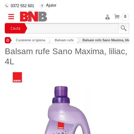
Ajutor
0372 552 601
Intra
Cos
0
in
cont
Cauta
Curatenie si igiena
Balsam rufe
Balsam rufe Sano Maxima, liliac,
Balsam rufe Sano Maxima, liliac,
4L