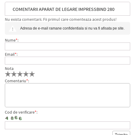
COMENTARII APARAT DE LEGARE IMPRESSBIND 280
Nu exista comentarii. Fii primul care comenteaza acest produs!
LEITZ
Adresa de e-mail ramane confidentiala si nu va fi afisata pe site.
Nume
*
:
Email
*
:
Nota
Comentariu
*
:
Cod de verificare
*
: