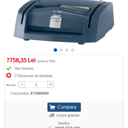
7758,35 Lei
(pret cu TVA)
Stoc furnizor
7759 puncte de fidelitate
Bucati:
Cod produs:
E73880000
Livrare gratuita
Telefon: