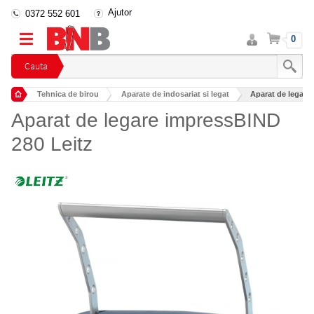
Ajutor
0372 552 601
Intra
Cos
0
in
cont
Cauta
Tehnica de birou
Aparate de indosariat si legat
Aparat de legare
Aparat de legare impressBIND
280 Leitz