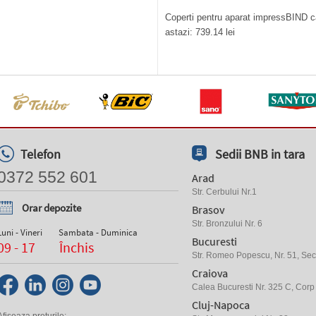
Coperti pentru aparat impressBIND ca
astazi: 739.14 lei
Telefon
Sedii BNB in tara
0372 552 601
Arad
Str. Cerbului Nr.1
Orar depozite
Brasov
Str. Bronzului Nr. 6
Luni - Vineri
Sambata - Duminica
Bucuresti
09 - 17
Închis
Str. Romeo Popescu, Nr. 51, Sect
Craiova
Calea Bucuresti Nr. 325 C, Corp
Cluj-Napoca