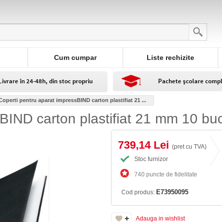
Cum cumpar
Liste rechizite
Livrare în 24-48h, din stoc propriu
Pachete școlare comp
Coperti pentru aparat impressBIND carton plastifiat 21 ...
BIND carton plastifiat 21 mm 10 buc
739,14 Lei
(pret cu TVA)
Stoc furnizor
740 puncte de fidelitate
E73950095
Cod produs:
Adauga in wishlist