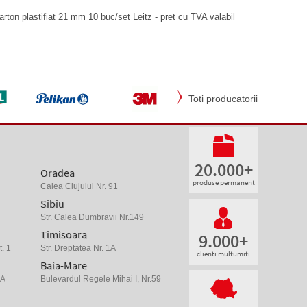
rton plastifiat 21 mm 10 buc/set Leitz - pret cu TVA valabil
Toti producatorii
20.000+
Oradea
produse permanent
Calea Clujului Nr. 91
Sibiu
Str. Calea Dumbravii Nr.149
Timisoara
9.000+
. 1
Str. Dreptatea Nr. 1A
clienti multumiti
Baia-Mare
 A
Bulevardul Regele Mihai I, Nr.59