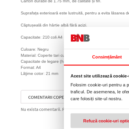
Carton durabil de 1.75 mm, de calitate și fin.
Suprafața exterioară este lustruită, pentru a evita lăsarea 
Căptușeală din hârtie albă fără acizi.
Capacitate: 210 coli A4 (80 gsm).
Culoare: Negru
Material: Coperte tari cu suprafață mată.
Consimțământ
Capacitate de legare (hârtie de 80 g/m²): 176 - 210 coli
Format: A4
Lăţime cotor: 21 mm
Acest site utilizează cookie-
Folosim cookie-uri pentru a pe
traficul. De asemenea, le ofer
COMENTARII COPERTI PENTRU APARAT IMPRESSBIND
care folosiți site-ul nostru.
Nu exista comentarii. Fii primul care comenteaza acest 
Refuză cookie-uri opti