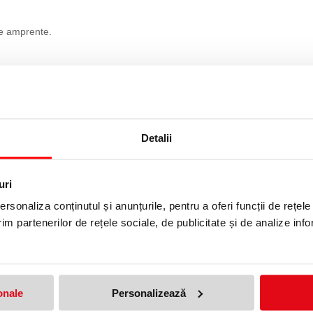
de amprente.
Detalii
uri
rsonaliza conținutul și anunțurile, pentru a oferi funcții de rețele
im partenerilor de rețele sociale, de publicitate și de analize info
 CARTON PLASTIFIAT 21 MM 10 BUC/SET LEITZ
produs!
Adresa de e-mail ramane con
onale
Personalizează
Nume
*
: