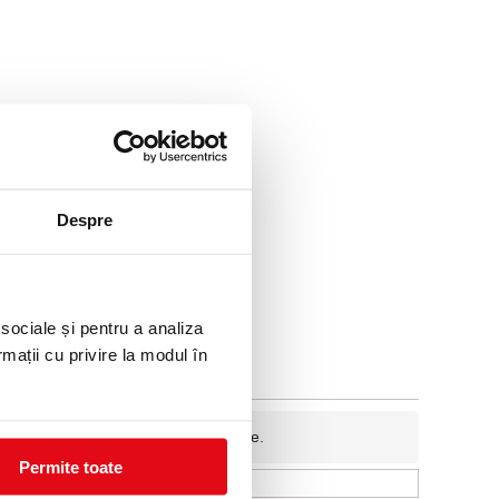
Despre
 sociale și pentru a analiza
rmații cu privire la modul în
fidentiala si nu va fi afisata pe site.
Permite toate