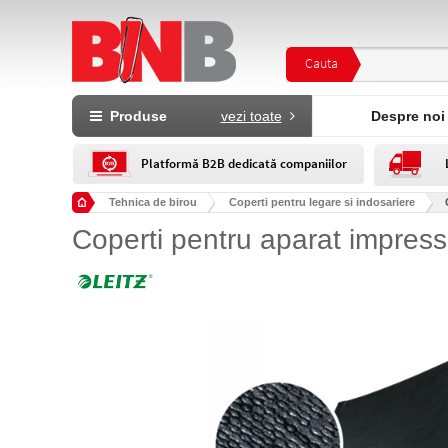
Cauta
Produse
vezi toate
Despre noi
Platformă B2B dedicată companiilor
Tehnica de birou
Coperti pentru legare si indosariere
Coperti pentru aparat impress