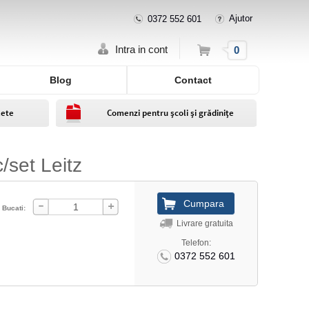
Ajutor
0372 552 601
Cos
Intra in cont
0
Blog
Contact
lete
Comenzi pentru școli și grădinițe
/set Leitz
Bucati:
Livrare gratuita
Telefon:
0372 552 601