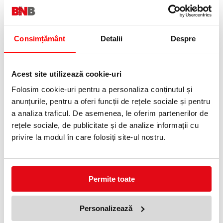
Consimțământ
Detalii
Despre
Acest site utilizează cookie-uri
Inele din plastic 25 mm 50
Inele din plastic Fellowes 16
bucati/cutie
mm 100 bucati
Folosim cookie-uri pentru a personaliza conținutul și
69,99 lei
69,99 lei
(pret cu TVA)
(pret cu TVA)
anunțurile, pentru a oferi funcții de rețele sociale și pentru
a analiza traficul. De asemenea, le oferim partenerilor de
rețele sociale, de publicitate și de analize informații cu
privire la modul în care folosiți site-ul nostru.
Permite toate
Inele din plastic 28 mm 50
Inele din plastic 32 mm 50
Personalizează
bucati/cutie
bucati/cutie