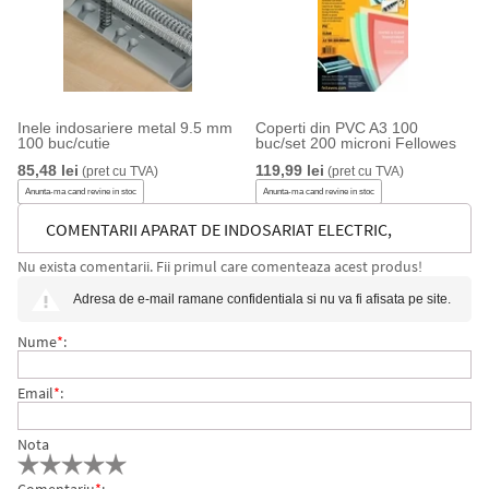
Inele indosariere metal 9.5 mm
Coperti din PVC A3 100
100 buc/cutie
buc/set 200 microni Fellowes
85,48 lei
119,99 lei
(pret cu TVA)
(pret cu TVA)
Anunta-ma cand revine in stoc
Anunta-ma cand revine in stoc
COMENTARII APARAT DE INDOSARIAT ELECTRIC,
Nu exista comentarii. Fii primul care comenteaza acest produs!
GALAXY A4, 500 COLI, FELLOWES
Adresa de e-mail ramane confidentiala si nu va fi afisata pe site.
Nume
*
:
Email
*
:
Nota