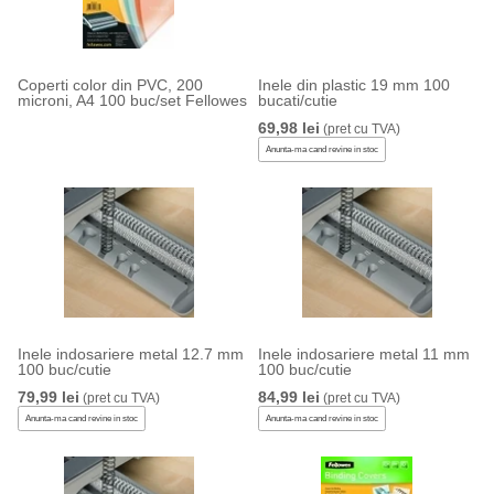
Coperti color din PVC, 200
Inele din plastic 19 mm 100
microni, A4 100 buc/set Fellowes
bucati/cutie
69,98 lei
(pret cu TVA)
Anunta-ma cand revine in stoc
Inele indosariere metal 12.7 mm
Inele indosariere metal 11 mm
100 buc/cutie
100 buc/cutie
79,99 lei
84,99 lei
(pret cu TVA)
(pret cu TVA)
Anunta-ma cand revine in stoc
Anunta-ma cand revine in stoc