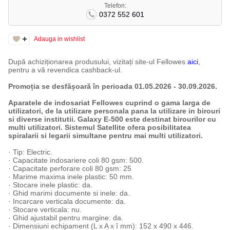
Telefon:
0372 552 601
Adauga in wishlist
După achiziționarea produsului, vizitați site-ul Fellowes
aici
,
pentru a vă revendica cashback-ul.
Promoția se desfășoară în perioada 01.05.2026 - 30.09.2026.
Aparatele de indosariat Fellowes cuprind o gama larga de
utilizatori, de la utilizare personala pana la utilizare in birouri
si diverse institutii. Galaxy E-500 este destinat birourilor cu
multi utilizatori. Sistemul Satellite ofera posibilitatea
spiralarii si legarii simultane pentru mai multi utilizatori.
· Tip: Electric.
· Capacitate indosariere coli 80 gsm: 500.
· Capacitate perforare coli 80 gsm: 25
· Marime maxima inele plastic: 50 mm.
· Stocare inele plastic: da.
· Ghid marimi documente si inele: da.
· Incarcare verticala documente: da.
· Stocare verticala: nu.
· Ghid ajustabil pentru margine: da.
· Dimensiuni echipament (L x A x î mm): 152 x 490 x 446.