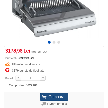
3178,98 Lei
(pret cu TVA)
3599,99 Lei
Pret vechi
Ultimele bucati in stoc
3179 puncte de fidelitate
Bucati:
Cod produs:
5622101
Livrare gratuita