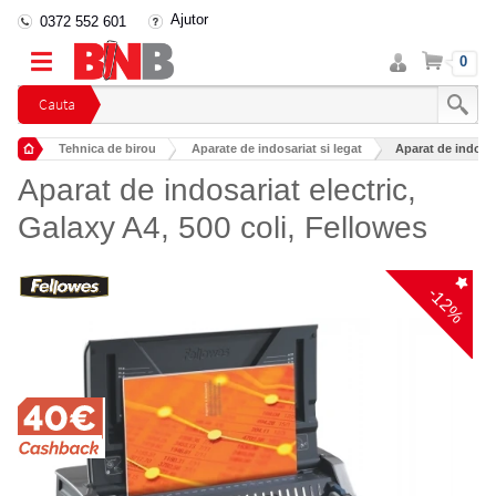
Ajutor
0372 552 601
Intra
Cos
0
in
cont
Cauta
Tehnica de birou
Aparate de indosariat si legat
Aparat de indosar
Aparat de indosariat electric,
Galaxy A4, 500 coli, Fellowes
-12%