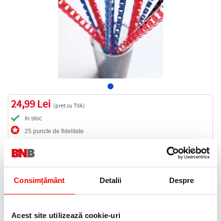
24,99 Lei
(pret cu TVA)
In stoc
25 puncte de fidelitate
Bucati:
Cod produs:
SPIR8NCUT
Consimțământ
Detalii
Despre
Informatii livrare
Telefon:
Acest site utilizează cookie-uri
0372 552 601