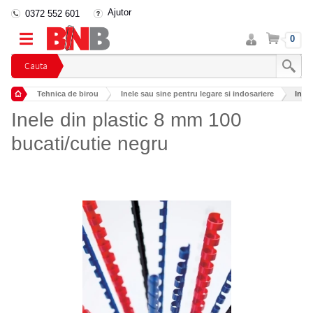
Ajutor
0372 552 601
Intra
Cos
0
in
cont
Cauta
Tehnica de birou
Inele sau sine pentru legare si indosariere
Inele
Inele din plastic 8 mm 100
bucati/cutie negru