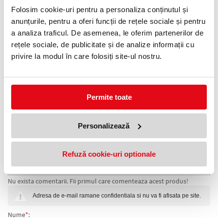
Alege varianta:
Folosim cookie-uri pentru a personaliza conținutul și
anunțurile, pentru a oferi funcții de rețele sociale și pentru
a analiza traficul. De asemenea, le oferim partenerilor de
rețele sociale, de publicitate și de analize informații cu
Negru
Alb
Albastru
Rosu
privire la modul în care folosiți site-ul nostru.
Adauga in wishlist
Permite toate
Format inele: A4.
Diametru inel: 8 mm.
Capacitate legare: 45 coli.
Personalizează
Ambalare: 100 bucati/cutie
Inele din plastic pentru spiralarea documentelor.
Refuză cookie-uri optionale
COMENTARII INELE DIN PLASTIC 8 MM 100
Nu exista comentarii. Fii primul care comenteaza acest produs!
BUCATI/CUTIE
Adresa de e-mail ramane confidentiala si nu va fi afisata pe site.
Nume
*
: