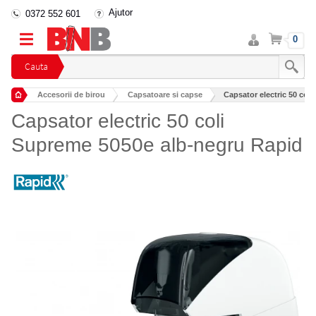
Ajutor
0372 552 601
Intra
Cos
0
in
cont
Cauta
Accesorii de birou
Capsatoare si capse
Capsator electric 50 col
Capsator electric 50 coli
Supreme 5050e alb-negru Rapid