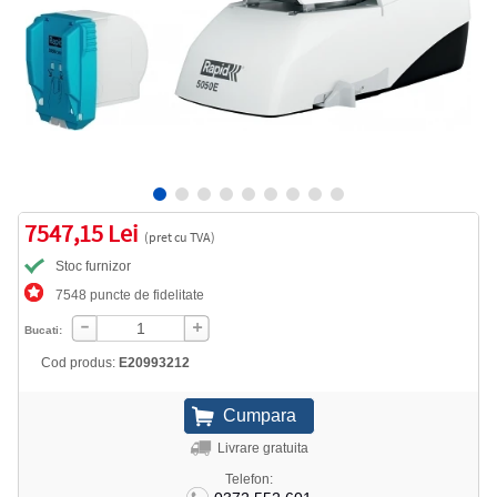
7547,15 Lei
(pret cu TVA)
Stoc furnizor
7548 puncte de fidelitate
Bucati:
Cod produs:
E20993212
Livrare gratuita
Telefon: