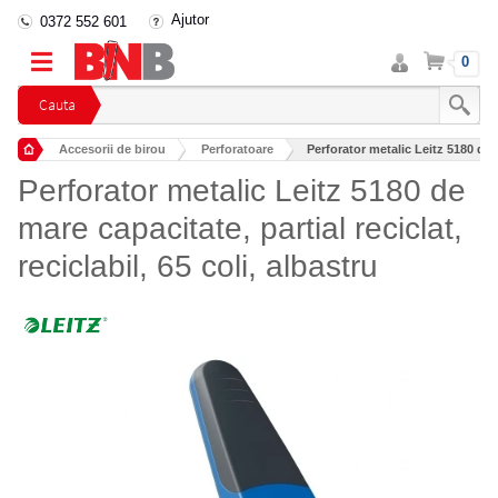
Ajutor
0372 552 601
Intra
Cos
0
in
cont
Cauta
Accesorii de birou
Perforatoare
Perforator metalic Leitz 5180 de ma
Perforator metalic Leitz 5180 de
mare capacitate, partial reciclat,
reciclabil, 65 coli, albastru