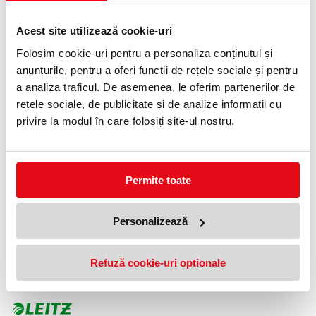
Braț de
apăsare
pliabil,
Acest site utilizează cookie-uri
pentru a
reduce
Folosim cookie-uri pentru a personaliza conținutul și
spațiul
anunțurile, pentru a oferi funcții de rețele sociale și pentru
necesar
pentru
a analiza traficul. De asemenea, le oferim partenerilor de
depozitare.
rețele sociale, de publicitate și de analize informații cu
privire la modul în care folosiți site-ul nostru.
Permite toate
Personalizeaza
spatiul tau de
acasa sau de
la birou,
Personalizează
folosind
produsele Leitz
de cea mai
inalta calitate!
Refuză cookie-uri optionale