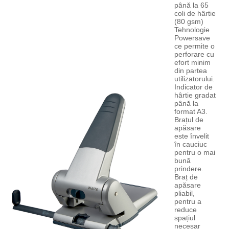
până la 65
coli de hârtie
(80 gsm)
Tehnologie
Powersave
ce permite o
perforare cu
efort minim
din partea
utilizatorului.
Indicator de
hârtie gradat
până la
format A3.
Brațul de
apăsare
este învelit
în cauciuc
pentru o mai
bună
prindere.
Braț de
apăsare
pliabil,
pentru a
reduce
spațiul
necesar