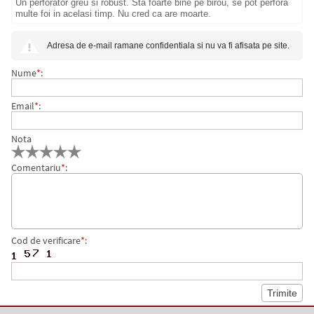
Un perforator greu si robust. Sta foarte bine pe birou, se pot perfora
multe foi in acelasi timp. Nu cred ca are moarte.
COLI
Adresa de e-mail ramane confidentiala si nu va fi afisata pe site.
Nume
*
:
Email
*
:
Nota
Comentariu
*
:
Cod de verificare
*
: