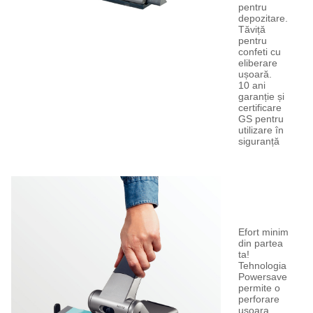
pentru
depozitare.
Tăviță
pentru
confeti cu
eliberare
ușoară.
10 ani
garanție și
certificare
GS pentru
utilizare în
siguranță
Efort minim
din partea
ta!
Tehnologia
Powersave
permite o
perforare
usoara