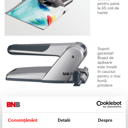
pentru pana
la 65 coli de
hartie
Suport
garantat!
Brațul de
apăsare
este învelit
în cauciuc
pentru o mai
bună
prindere
Usor de
Consimțământ
Detalii
Despre
depozitat in
orice sertar!