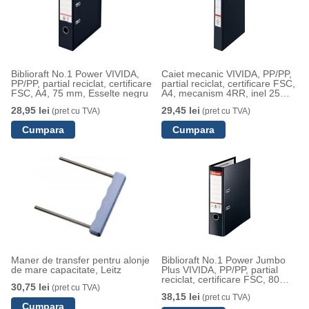
Biblioraft No.1 Power VIVIDA,
Caiet mecanic VIVIDA, PP/PP,
PP/PP, partial reciclat, certificare
partial reciclat, certificare FSC,
FSC, A4, 75 mm, Esselte negru
A4, mecanism 4RR, inel 25
mm, Esselte negru
28,95 lei
29,45 lei
(pret cu TVA)
(pret cu TVA)
Maner de transfer pentru alonje
Biblioraft No.1 Power Jumbo
de mare capacitate, Leitz
Plus VIVIDA, PP/PP, partial
reciclat, certificare FSC, 80
30,75 lei
(pret cu TVA)
mm, Esselte negru
38,15 lei
(pret cu TVA)