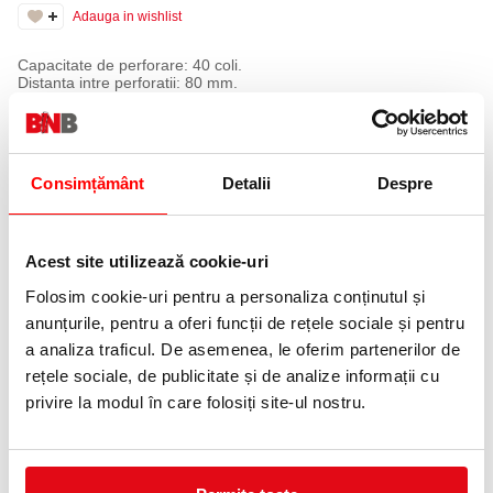
Adauga in wishlist
Capacitate de perforare: 40 coli.
Distanta intre perforatii: 80 mm.
Diametru perforatie: 5.5 mm.
Numar de perforatii: 4.
Perforator metalic de capacitate mare pentru 4 perforatii. Folosit
in general pentru arhivarea documentelor in caiete mecanice.
Consimțământ
Detalii
Despre
ACCESORII
Acest site utilizează cookie-uri
PRODUSE SIMILARE
Folosim cookie-uri pentru a personaliza conținutul și
anunțurile, pentru a oferi funcții de rețele sociale și pentru
a analiza traficul. De asemenea, le oferim partenerilor de
rețele sociale, de publicitate și de analize informații cu
privire la modul în care folosiți site-ul nostru.