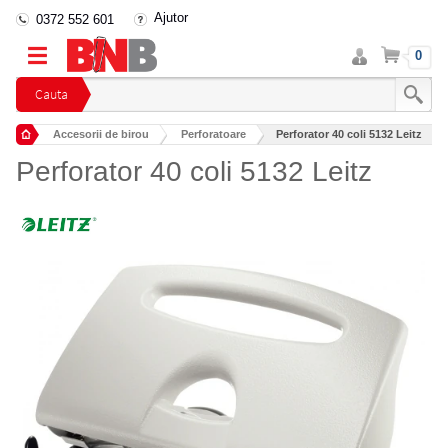
Ajutor
0372 552 601
Intra
Cos
0
in
cont
Cauta
Accesorii de birou
Perforatoare
Perforator 40 coli 5132 Leitz
Perforator 40 coli 5132 Leitz