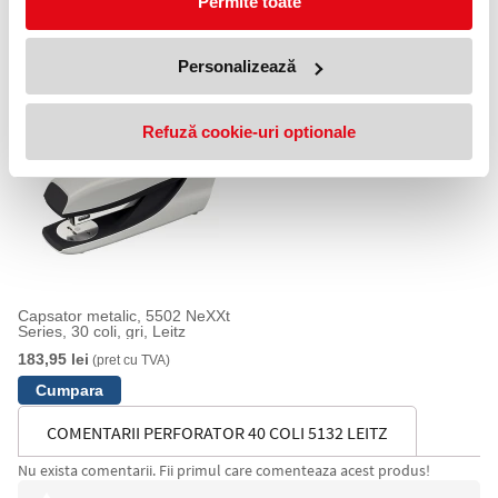
Permite toate
Folie de protectie Esselte, PP,
Caiet mecanic Panorama,
partial reciclat, reciclabil, A4
PP/PP, partial reciclat,
MAXI, 100 mic, 25 buc/set,
certificare FSC, A4 MAXI,
standard
mecanism 4DR, inel 50 mm,
Personalizează
37,85 lei
77,15 lei
(pret cu TVA)
(pret cu TVA)
alb , Leitz
Refuză cookie-uri optionale
Capsator metalic, 5502 NeXXt
Series, 30 coli, gri, Leitz
183,95 lei
(pret cu TVA)
COMENTARII PERFORATOR 40 COLI 5132 LEITZ
Nu exista comentarii. Fii primul care comenteaza acest produs!