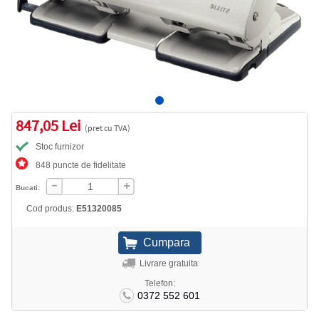
847,05 Lei
(pret cu TVA)
Stoc furnizor
848 puncte de fidelitate
Bucati:
Cod produs:
E51320085
Livrare gratuita
Telefon:
0372 552 601