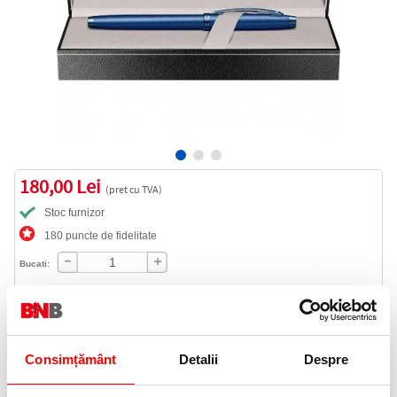
180,00 Lei
(pret cu TVA)
Stoc furnizor
180 puncte de fidelitate
Bucati:
Cod produs:
E1937151
Consimțământ
Detalii
Despre
Informatii livrare
Telefon: