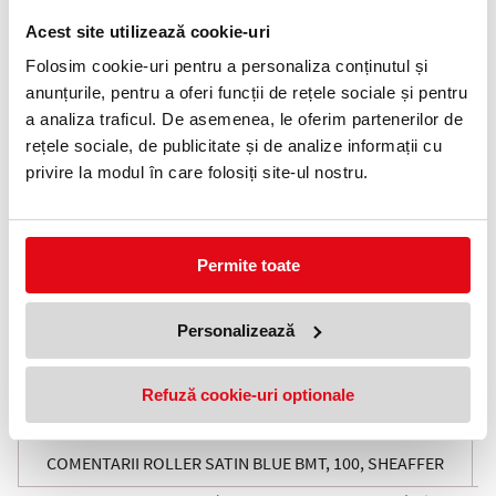
0372 552 601
Acest site utilizează cookie-uri
Adauga in wishlist
Folosim cookie-uri pentru a personaliza conținutul și
anunțurile, pentru a oferi funcții de rețele sociale și pentru
Sheaffer 100 este creat special ca sa ne regasim in el oriunde si
a analiza traficul. De asemenea, le oferim partenerilor de
oricand. Este o gama cu o personalitate puternica ce are in
spatele sau amprenta distincta a stilului "casei" americane
rețele sociale, de publicitate și de analize informații cu
producatoare de instrumente de scris de lux..
privire la modul în care folosiți site-ul nostru.
Accesorii din alama lacuite cu multiple straturi de lac lucios de
culoare albastra.. Clipul din otel inoxidabil tip arc lacuit cu multiple
straturi de lac lucios de culoare albastra.
Permite toate
Grip din alama lacuit cu multiple straturi de lac lucios de culoare
albastra.
Mina roller Sheaffer Slim
Personalizează
Continut:
- Instrument de scris
Refuză cookie-uri optionale
- Mina roller Sheaffer Slim
- Cutie ambalaj originala
COMENTARII ROLLER SATIN BLUE BMT, 100, SHEAFFER