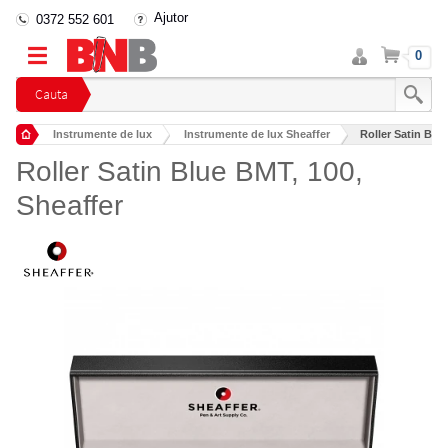
Ajutor
0372 552 601
Intra
Cos
0
in
cont
Cauta
Instrumente de lux
Instrumente de lux Sheaffer
Roller Satin Blu
Roller Satin Blue BMT, 100,
Sheaffer