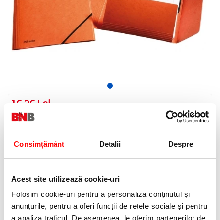
16,26 Lei
(pret cu TVA)
In stoc
17 puncte de fidelitate
Consimțământ
Detalii
Despre
Bucati:
Cod produs:
E26594
Acest site utilizează cookie-uri
Folosim cookie-uri pentru a personaliza conținutul și
Informatii livrare
anunțurile, pentru a oferi funcții de rețele sociale și pentru
Telefon:
a analiza traficul. De asemenea, le oferim partenerilor de