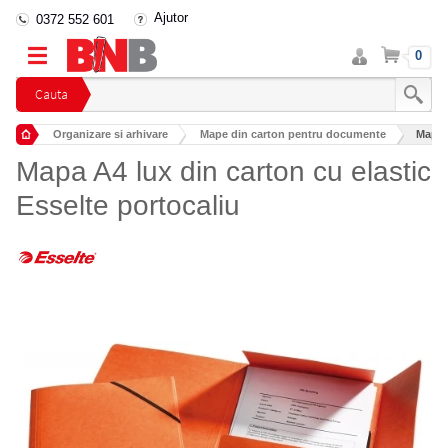
Ajutor
0372 552 601
Intra
Cos
0
in
cont
Cauta
Organizare si arhivare
Mape din carton pentru documente
Mapa A
Mapa A4 lux din carton cu elastic
Esselte portocaliu