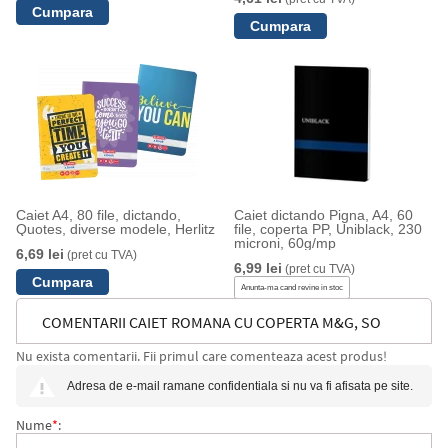
Caiet A4, 80 file, dictando,
Caiet dictando Pigna, A4, 60
Quotes, diverse modele, Herlitz
file, coperta PP, Uniblack, 230
microni, 60g/mp
6,69 lei
(pret cu TVA)
6,99 lei
(pret cu TVA)
Anunta-ma cand revine in stoc
COMENTARII CAIET ROMANA CU COPERTA M&G, SO
Nu exista comentarii. Fii primul care comenteaza acest produs!
MANY CATS, B5, 96 DE PAGINI, DIVERSE MODELE
Adresa de e-mail ramane confidentiala si nu va fi afisata pe site.
Nume
*
: