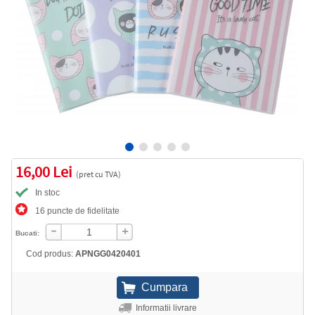
16,00 Lei
(pret cu TVA)
In stoc
16 puncte de fidelitate
Bucati:
Cod produs:
APNGG0420401
Informatii livrare