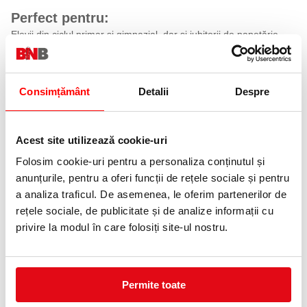
Perfect pentru:
Elevii din ciclul primar și gimnazial, dar și iubitorii de papetărie
care apreciază
produsele cu design drăguț și calitate superioară. Ideal pentru
școală sau acasă.
Consimțământ
Detalii
Despre
Specificații tehnice
Tip produs
Caiet de română
Brand
M&G
Acest site utilizează cookie-uri
Tematică
So many cats
Format
B5
Folosim cookie-uri pentru a personaliza conținutul și
Număr pagini
96
anunțurile, pentru a oferi funcții de rețele sociale și pentru
Legare
Legat
Copertă
Transparentă din PVC
a analiza traficul. De asemenea, le oferim partenerilor de
Modele disponibile
4 modele diferite, atractive
rețele sociale, de publicitate și de analize informații cu
privire la modul în care folosiți site-ul nostru.
Notă:
Modelul copertei se livrează aleatoriu, în funcție de stocul
disponibil.
Specificatii
Tip
Dictando
Permite toate
Format
A5