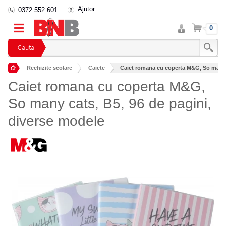
Ajutor
0372 552 601
Intra
Cos
0
in
cont
Cauta
Rechizite scolare
Caiete
Caiet romana cu coperta M&G, So many c
Caiet romana cu coperta M&G,
So many cats, B5, 96 de pagini,
diverse modele