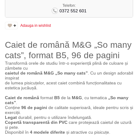
Telefon:
0372 552 601
Adauga in wishlist
Caiet de română M&G „So many
cats”, format B5, 96 de pagini
Transformă orele de studiu într-o experiență plină de culoare și
zâmbete cu
caietul de română M&G „So many cats”
. Cu un design adorabil
inspirat
de lumea pisicuțelor, acest caiet combină funcționalitatea cu
estetica jucăușă.
Caiet de română
format
B5
de la
M&G
, cu tematica
„So many
cats”
.
Conține
96 de pagini
de calitate superioară, ideale pentru scris și
exerciții.
Legat
durabil, pentru o utilizare îndelungată.
Copertă transparentă din PVC
care protejează caietul de uzură
și pete.
Disponibil în
4 modele diferite
și atractive cu pisicuțe.