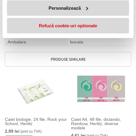
Numar file
96-200
Personalizează
Tip coperta
Carton
Tip legatura
Capsate
Refuză cookie-uri optionale
Clasa
Gimnaziu
Clasa
Primar
Ambalare
bucata
PRODUSE SIMILARE
Caiet biologie, 24 file, Rock your
Caiet A4, 48 file, dictando,
School, Herlitz
Rainbow, Herlitz, diverse
modele
2,99 lei
(pret cu TVA)
4,61 lei
(pret cu TVA)