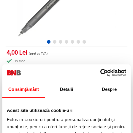
4,00 Lei
(pret cu TVA)
In stoc
4 puncte de fidelitate
Bucati:
Cod produs:
ACPN0339
Consimțământ
Detalii
Despre
Acest site utilizează cookie-uri
Informatii livrare
Telefon:
Folosim cookie-uri pentru a personaliza conținutul și
0372 552 601
anunțurile, pentru a oferi funcții de rețele sociale și pentru