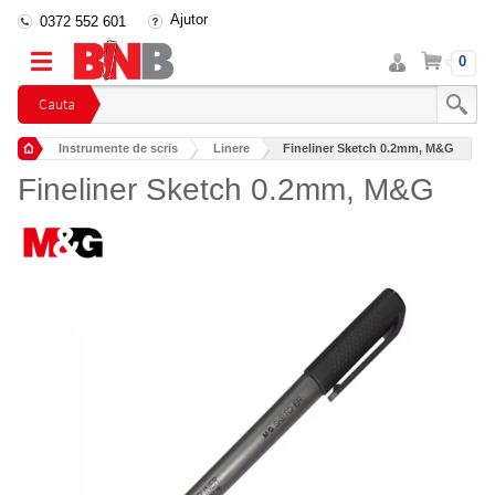
Ajutor
0372 552 601
Intra
Cos
0
in
cont
Cauta
Instrumente de scris
Linere
Fineliner Sketch 0.2mm, M&G
Fineliner Sketch 0.2mm, M&G