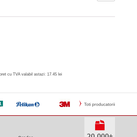
pret cu TVA valabil astazi: 17.45 lei
Toti producatorii
20.000+