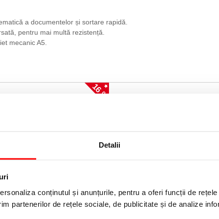
ematică a documentelor și sortare rapidă.
sată, pentru mai multă rezistență.
aiet mecanic A5.
16 %
Detalii
uri
P/PP,
Caiet mecanic Panorama, PP/PP,
rsonaliza conținutul și anunțurile, pentru a oferi funcții de rețele
reciclat, certificare FSC, A5, 75
partial reciclat, certificare FSC,
elte negru
mecanism 2DR, inel 25 mm, al
im partenerilor de rețele sociale, de publicitate și de analize info
Esselte
i
46,15 lei
(pret cu TVA)
(pret cu TVA)