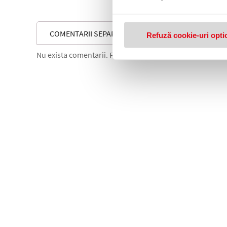
32,15 le
COMENTARII SEPARATOARE DIN PLASTIC ESSELTE A
Refuză cookie-uri opti
Nu exista comentarii. Fii primul care comenteaza acest 