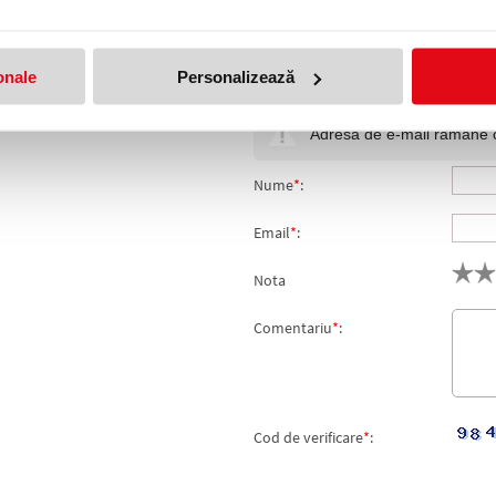
i
(pret cu TVA)
5
onale
Personalizează
produs!
Adresa de e-mail ramane con
Nume
*
:
Email
*
:
Nota
Comentariu
*
:
Cod de verificare
*
: