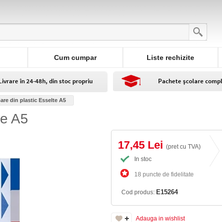
Cum cumpar
Liste rechizite
Livrare în 24-48h, din stoc propriu
Pachete școlare comp
are din plastic Esselte A5
te A5
17,45 Lei
(pret cu TVA)
In stoc
18 puncte de fidelitate
E15264
Cod produs:
Adauga in wishlist