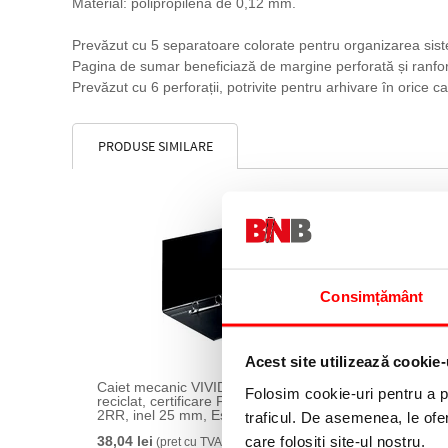
Material: polipropilenă de 0,12 mm.
Prevăzut cu 5 separatoare colorate pentru organizarea sist
Pagina de sumar beneficiază de margine perforată și ranfor
Prevăzut cu 6 perforații, potrivite pentru arhivare în orice c
PRODUSE SIMILARE
Consimțământ
Acest site utilizează cookie-
Caiet mecanic VIVIDA, PP/PP, partial
Biblioraft No.1 Power VIVIDA, P
Folosim cookie-uri pentru a pe
reciclat, certificare FSC, A5, mecanism
partial 
2RR, inel 25 mm, Esselte negru
mm, Ess
traficul. De asemenea, le ofer
care folosiți site-ul nostru.
38,04 lei
27,00 le
(pret cu TVA)