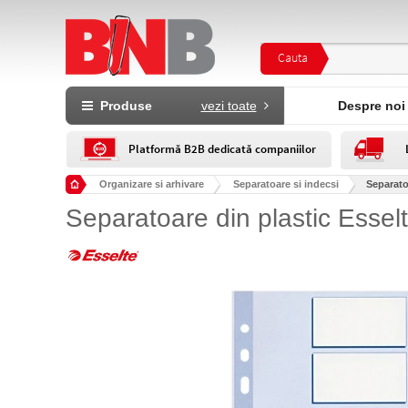
Cauta
Produse
vezi toate
Despre noi
Platformă B2B dedicată companiilor
Organizare si arhivare
Separatoare si indecsi
Separato
Separatoare din plastic Essel