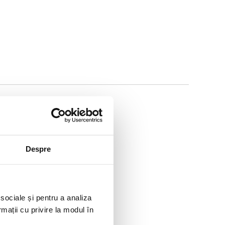
Despre
 sociale și pentru a analiza
 A5,
b,
rmații cu privire la modul în