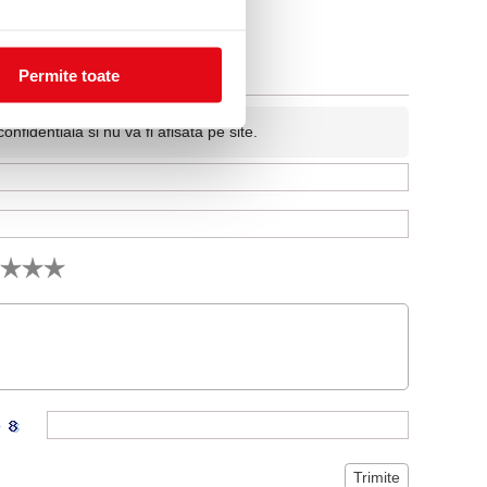
Permite toate
fidentiala si nu va fi afisata pe site.