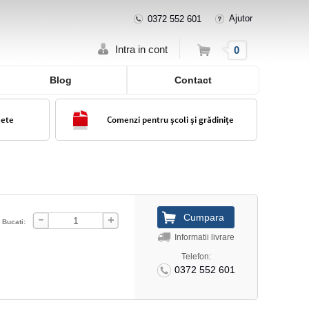
Ajutor
0372 552 601
Cos
Intra in cont
0
Blog
Contact
lete
Comenzi pentru școli și grădinițe
Bucati:
Informatii livrare
Telefon:
0372 552 601