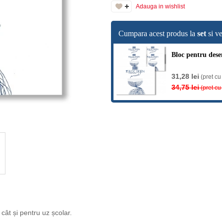
Adauga in wishlist
Cumpara acest produs la
set
si ve
Bloc pentru desen
31,28 lei
(pret cu
34,75 lei
(pret cu
cât și pentru uz școlar.