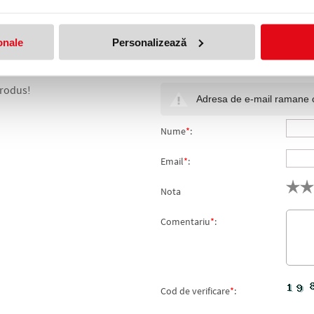
onale
Personalizează
produs!
Adresa de e-mail ramane con
Nume
*
:
Email
*
:
Nota
Comentariu
*
:
Cod de verificare
*
: