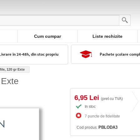
Cum cumpar
Liste rechizite
Livrare în 24-48h, din stoc propriu
Pachete școlare comp
ile, 120 gr Exte
 Exte
6,95 Lei
(pret cu TVA)
In stoc
7 puncte de fidelitate
PBLODA3
Cod produs: