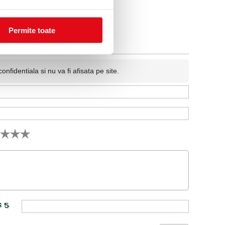
Permite toate
fidentiala si nu va fi afisata pe site.