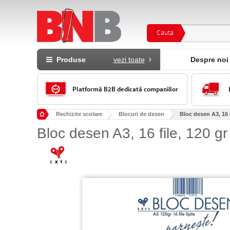
Cauta
Produse
vezi toate
Despre noi
Platformă B2B dedicată companiilor
Rechizite scolare
Blocuri de desen
Bloc desen A3, 16 f
Bloc desen A3, 16 file, 120 gr