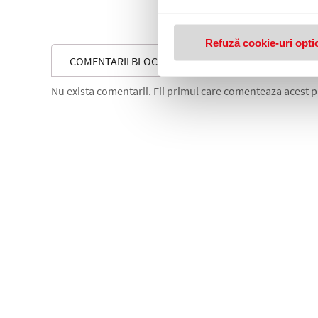
Refuză cookie-uri opti
COMENTARII BLOC DESEN A3, 16 FILE, 120 GR EXTE
Nu exista comentarii. Fii primul care comenteaza acest 