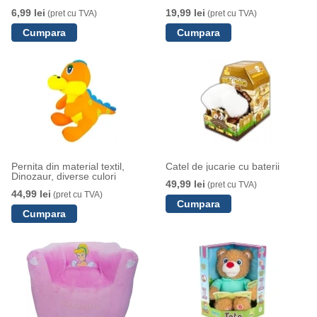
6,99 lei
19,99 lei
(pret cu TVA)
(pret cu TVA)
Pernita din material textil,
Catel de jucarie cu baterii
Dinozaur, diverse culori
49,99 lei
(pret cu TVA)
44,99 lei
(pret cu TVA)