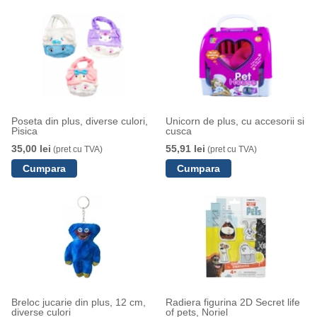
Poseta din plus, diverse culori,
Unicorn de plus, cu accesorii si
Pisica
cusca
35,00 lei
55,91 lei
(pret cu TVA)
(pret cu TVA)
Breloc jucarie din plus, 12 cm,
Radiera figurina 2D Secret life
diverse culori
of pets, Noriel