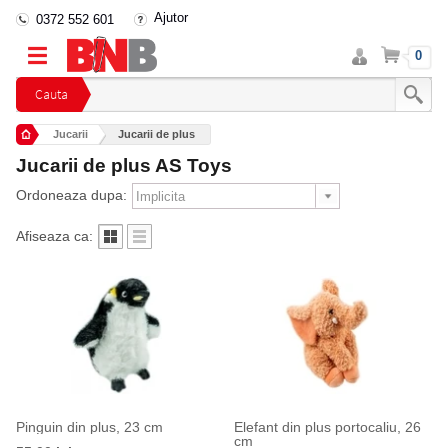
Ajutor
0372 552 601
Intra
Cos
0
in
cont
Cauta
Jucarii
Jucarii de plus
Jucarii de plus AS Toys
Ordoneaza dupa:
Afiseaza ca:
Pinguin din plus, 23 cm
Elefant din plus portocaliu, 26
cm