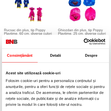
Rucsac din plus, tip Poppy
Ghiozdan din plus, tip Poppy
Playtime, 60 cm, diverse culori
Playtime, 25 cm, diverse culori
58,99 lei
49,99 lei
(pret cu TVA)
(pret cu TVA)
Consimțământ
Detalii
Despre
Acest site utilizează cookie-uri
Folosim cookie-uri pentru a personaliza conținutul și
anunțurile, pentru a oferi funcții de rețele sociale și pentru
a analiza traficul. De asemenea, le oferim partenerilor de
Geanta din plus, tip Poppy
Jucarie plus Urs albastru 110
Playtime, 25 cm, diverse modele
cm
rețele sociale, de publicitate și de analize informații cu
44,99 lei
264,99 lei
(pret cu TVA)
(pret cu TVA)
privire la modul în care folosiți site-ul nostru.