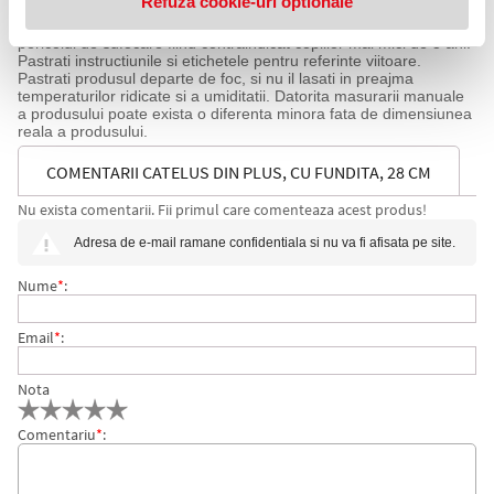
Refuză cookie-uri optionale
mai utilizati produsul.
Produsul contine piese mici care se pot inghiti sau inhala existand
pericolul de sufocare fiind contraindicat copiilor mai mici de 3 ani.
Pastrati instructiunile si etichetele pentru referinte viitoare.
Pastrati produsul departe de foc, si nu il lasati in preajma
temperaturilor ridicate si a umiditatii. Datorita masurarii manuale
a produsului poate exista o diferenta minora fata de dimensiunea
reala a produsului.
COMENTARII CATELUS DIN PLUS, CU FUNDITA, 28 CM
Nu exista comentarii. Fii primul care comenteaza acest produs!
Adresa de e-mail ramane confidentiala si nu va fi afisata pe site.
Nume
*
:
Email
*
:
Nota
Comentariu
*
: