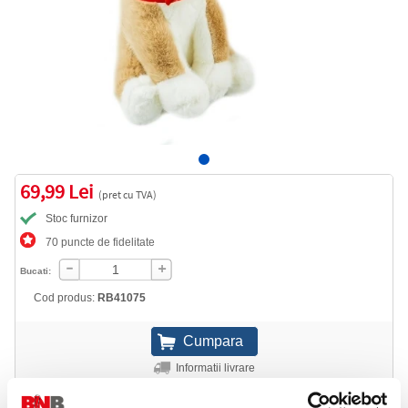
69,99 Lei
(pret cu TVA)
Stoc furnizor
70 puncte de fidelitate
Bucati:
Cod produs:
RB41075
Informatii livrare
Telefon: