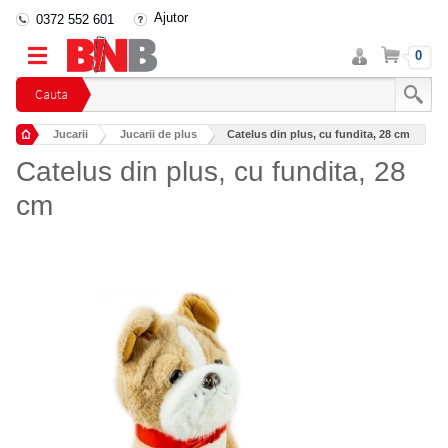
Ajutor
0372 552 601
Intra
Cos
0
in
cont
Cauta
Jucarii
Jucarii de plus
Catelus din plus, cu fundita, 28 cm
Catelus din plus, cu fundita, 28
cm