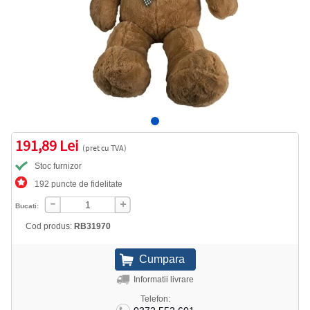
191,89 Lei
(pret cu TVA)
Stoc furnizor
192 puncte de fidelitate
Bucati:
Cod produs:
RB31970
Informatii livrare
Telefon: