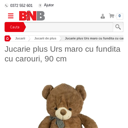
Ajutor
0372 552 601
Intra
Cos
0
in
cont
Cauta
Jucarii
Jucarii de plus
Jucarie plus Urs maro cu fundita cu carou
Jucarie plus Urs maro cu fundita
cu carouri, 90 cm