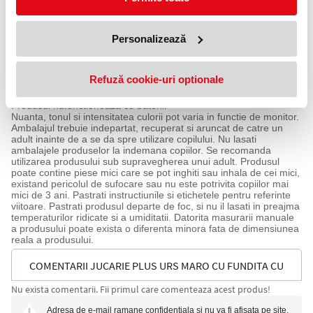
vor cucerii pe cei mici si cu bucurie il vor stange in brate pe cel
mai nou prieten din plus.
Dimensiuni jucarie (aproximativ): 47x50x52 cm
Personalizează
Lungime catel: 80 cm
Greutate produs: 2.1 kg
Varsta recomandata: +3 ani
Avertizare!
Refuză cookie-uri optionale
Produsul este nou si comercializat in ambalajul original al
producatorului. Imaginile de pe site au caracter informativ.
Produsul nufunctioneaza cu baterii.
Nuanta, tonul si intensitatea culorii pot varia in functie de monitor.
Ambalajul trebuie indepartat, recuperat si aruncat de catre un
adult inainte de a se da spre utilizare copilului. Nu lasati
ambalajele produselor la indemana copiilor. Se recomanda
utilizarea produsului sub supravegherea unui adult. Produsul
poate contine piese mici care se pot inghiti sau inhala de cei mici,
existand pericolul de sufocare sau nu este potrivita copiilor mai
mici de 3 ani. Pastrati instructiunile si etichetele pentru referinte
viitoare. Pastrati produsul departe de foc, si nu il lasati in preajma
temperaturilor ridicate si a umiditatii. Datorita masurarii manuale
a produsului poate exista o diferenta minora fata de dimensiunea
reala a produsului.
COMENTARII JUCARIE PLUS URS MARO CU FUNDITA CU
Nu exista comentarii. Fii primul care comenteaza acest produs!
CAROURI, 90 CM
Adresa de e-mail ramane confidentiala si nu va fi afisata pe site.