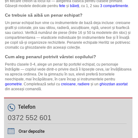
țin fiecare creion la locul lui — alegerea clasică pentru clasele primare.
Găsești modele dedicate pentru
fete
și
băieți
, cu 1, 2 sau
3 compartimente
.
Ce trebuie să aibă un penar echipat?
Un penar echipat bun vine cu instrumentele de bază deja incluse: creioane
grafit și colorate, pix sau stilou, radieră, ascuțitoare, riglă, uneori și foarfecă
sau carioci. Verifică numărul de piese (între 16 și 50 la modelele din stoc) și
compartimentarea — elasticele individuale țin instrumentele fixe și îl învață
pe copil să-și organizeze rechizitele. Penarele echipate Herlitz se potrivesc
cromatic cu ghiozdanele din aceeași colecție.
Cum aleg penarul potrivit vârstei copilului?
Pentru clasele 0-4, alege un penar tip portofel echipat, cu personaje
îndrăgite — copilul vede dintr-o privire dacă îi lipsește ceva, iar învățătoarea
va aprecia ordinea. De la gimnaziu în sus, elevii preferă borsetele
neechipate, mai încăpătoare, în care încap și instrumentele pentru
geometrie
. Completează setul cu
creioane
,
radiere
și un
ghiozdan asortat
din aceeași comandă.
Telefon
0372 552 601
Orar depozite