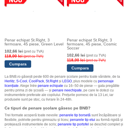
Penar echipat St.Right, 3
Penar echipat St.Right, 3
fermoare, 45 piese, Green Level
fermoare, 45 piese, Cosmic
Soccer
102,66 lei
(pret cu TVA)
102,66 lei
(pret cu TVA)
118,00 lei
(pret cu TVA)
118,00 lei
(pret cu TVA)
La BNB.ro găsești peste 600 de penare școlare pentru toate vârstele, de la
Herlitz
,
S-Cool
,
CoolPack
,
St.Right
și
LEGO
, plus modele cu
personaje
licențiate
. Alege între
penare echipate
cu 16–50 de piese — gata pregătite
pentru prima zi de școală — și
penare neechipate
, pe care le dotezi cu
instrumentele preferate ale copilului. Prețurile pornesc de la 13 Lei, iar
produsele sunt pe stoc, cu livrare în 24-48h.
Ce tipuri de penare școlare găsesc pe BNB?
Trei formate acoperă toate nevoile:
penarele tip borsetă
sunt încăpătoare și
flexibile, potrivite pentru gimnaziu și liceu;
penarele tip etui
au formă rigidă și
protejează instrumentele de scris;
penarele tip portofel
se deschid complet și