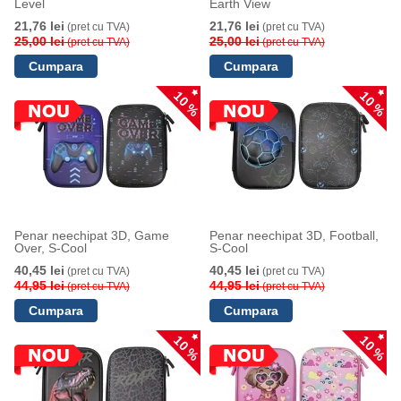
Level
Earth View
21,76 lei
21,76 lei
(pret cu TVA)
(pret cu TVA)
25,00 lei
25,00 lei
(pret cu TVA)
(pret cu TVA)
10 %
10 %
Penar neechipat 3D, Game
Penar neechipat 3D, Football,
Over, S-Cool
S-Cool
40,45 lei
40,45 lei
(pret cu TVA)
(pret cu TVA)
44,95 lei
44,95 lei
(pret cu TVA)
(pret cu TVA)
10 %
10 %