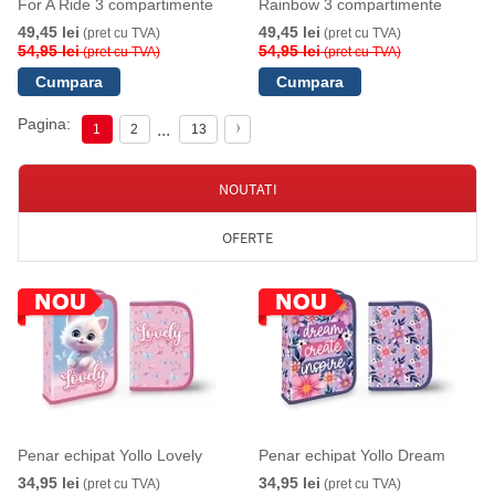
For A Ride 3 compartimente
Rainbow 3 compartimente
49,45 lei
49,45 lei
(pret cu TVA)
(pret cu TVA)
54,95 lei
54,95 lei
(pret cu TVA)
(pret cu TVA)
Pagina:
...
1
2
13
NOUTATI
OFERTE
Penar echipat Yollo Lovely
Penar echipat Yollo Dream
34,95 lei
34,95 lei
(pret cu TVA)
(pret cu TVA)