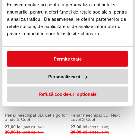
Folosim cookie-uri pentru a personaliza conținutul și
anunțurile, pentru a oferi funcții de rețele sociale și pentru
a analiza traficul. De asemenea, le oferim partenerilor de
rețele sociale, de publicitate și de analize informații cu
Penar neechipat 3D, Sticker S-
Penar neechipat 3D, Owl S-
privire la modul în care folosiți site-ul nostru.
Cool
Cool
27,00 lei
27,00 lei
(pret cu TVA)
(pret cu TVA)
29,99 lei
29,99 lei
(pret cu TVA)
(pret cu TVA)
Permite toate
10 %
10 %
Personalizează
Refuză cookie-uri optionale
Penar neechipat 3D, Let s go for
Penar neechipat 3D, Next
a ride S-Cool
Level S-Cool
27,00 lei
27,00 lei
(pret cu TVA)
(pret cu TVA)
29,99 lei
29,99 lei
(pret cu TVA)
(pret cu TVA)