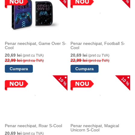
Penar neechipat, Game Over S-
Penar neechipat, Football S-
Cool
Cool
20,69 lei
20,69 lei
(pret cu TVA)
(pret cu TVA)
22,99 lei
22,99 lei
(pret cu TVA)
(pret cu TVA)
10 %
10 %
Penar neechipat, Roar S-Cool
Penar neechipat, Magical
Unicorn S-Cool
20,69 lei
(pret cu TVA)