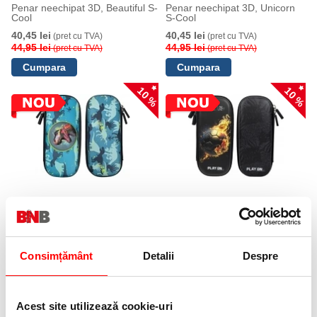
Penar neechipat 3D, Beautiful S-
Penar neechipat 3D, Unicorn
Cool
S-Cool
40,45 lei
40,45 lei
(pret cu TVA)
(pret cu TVA)
44,95 lei
44,95 lei
(pret cu TVA)
(pret cu TVA)
10 %
10 %
Penar neechipat 3D, Roar S-
Penar neechipat 3D, Play On
Cool
S-Cool
27,00 lei
27,00 lei
(pret cu TVA)
(pret cu TVA)
29,99 lei
29,99 lei
(pret cu TVA)
(pret cu TVA)
Consimțământ
Detalii
Despre
10 %
10 %
Acest site utilizează cookie-uri