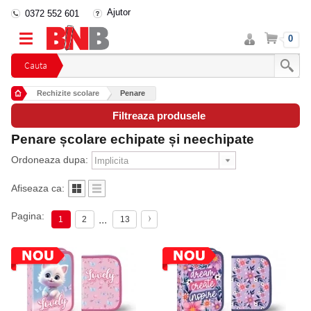
Ajutor
0372 552 601
Intra
Cos
0
in
cont
Cauta
Rechizite scolare
Penare
Filtreaza produsele
Penare școlare echipate și neechipate
Ordoneaza dupa:
Afiseaza ca:
Pagina:
...
1
2
13