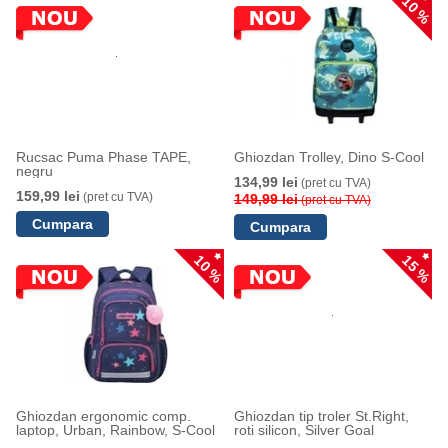
10 %
Rucsac Puma Phase TAPE,
Ghiozdan Trolley, Dino S-Cool
negru
134,99 lei
(pret cu TVA)
159,99 lei
(pret cu TVA)
149,99 lei
(pret cu TVA)
10 %
15 %
Ghiozdan ergonomic comp.
Ghiozdan tip troler St.Right,
laptop, Urban, Rainbow, S-Cool
roti silicon, Silver Goal