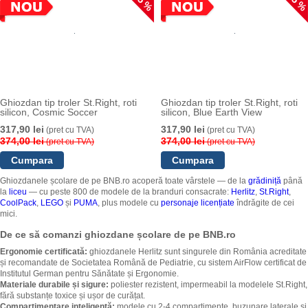
15 %
15 
Ghiozdan tip troler St.Right, roti
Ghiozdan tip troler St.Right, roti
silicon, Cosmic Soccer
silicon, Blue Earth View
317,90 lei
317,90 lei
(pret cu TVA)
(pret cu TVA)
374,00 lei
374,00 lei
(pret cu TVA)
(pret cu TVA)
Ghiozdanele școlare de pe BNB.ro acoperă toate vârstele — de la
grădiniță
până
la
liceu
— cu peste 800 de modele de la branduri consacrate:
Herlitz
,
St.Right
,
CoolPack
,
LEGO
și
PUMA
, plus modele cu
personaje licențiate
îndrăgite de cei
mici.
De ce să comanzi ghiozdane școlare de pe BNB.ro
Ergonomie certificată:
ghiozdanele Herlitz sunt singurele din România acreditate
și recomandate de Societatea Română de Pediatrie, cu sistem AirFlow certificat de
Institutul German pentru Sănătate și Ergonomie.
Materiale durabile și sigure:
poliester rezistent, impermeabil la modelele St.Right,
fără substanțe toxice și ușor de curățat.
Compartimentare inteligentă:
modele cu 2-4 compartimente, buzunare laterale și