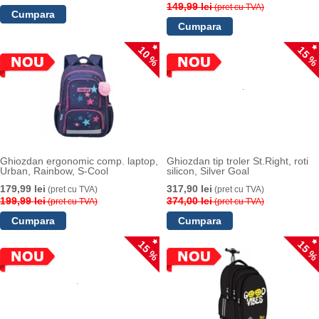
149,99 lei
(pret cu TVA)
10 %
15 
Ghiozdan ergonomic comp. laptop,
Ghiozdan tip troler St.Right, roti
Urban, Rainbow, S-Cool
silicon, Silver Goal
179,99 lei
317,90 lei
(pret cu TVA)
(pret cu TVA)
199,99 lei
374,00 lei
(pret cu TVA)
(pret cu TVA)
15 %
15 