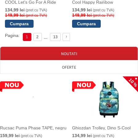
COOL Let’s Go For A Ride
Cool Happy Rainbow
134,99 lei
134,99 lei
(pret cu TVA)
(pret cu TVA)
149,99 lei
149,99 lei
(pret cu TVA)
(pret cu TVA)
Pagina:
...
1
2
13
NOUTATI
OFERTE
10 
Rucsac Puma Phase TAPE, negru
Ghiozdan Trolley, Dino S-Cool
159,99 lei
134,99 lei
(pret cu TVA)
(pret cu TVA)