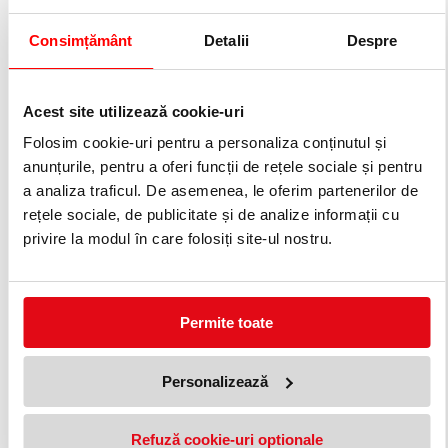
Consimțământ
Detalii
Despre
Acest site utilizează cookie-uri
Folosim cookie-uri pentru a personaliza conținutul și
Ghiozdan anatomic Urban S-
Ghiozdan anatomic Urban S-
Cool Lines
Cool
anunțurile, pentru a oferi funcții de rețele sociale și pentru
179,99 lei
179,99 lei
(pret cu TVA)
(pret cu TVA)
a analiza traficul. De asemenea, le oferim partenerilor de
199,99 lei
199,99 lei
(pret cu TVA)
(pret cu TVA)
rețele sociale, de publicitate și de analize informații cu
privire la modul în care folosiți site-ul nostru.
10 %
10 %
Permite toate
Personalizează
Ghiozdan anatomic Urban S-
Ghiozdan anatomic Urban S-
Cool Shapes
Cool Hearts
Refuză cookie-uri optionale