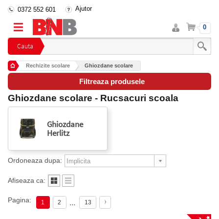
Ajutor
0372 552 601
Intra
Cos
0
in
cont
Cauta
Rechizite scolare
Ghiozdane scolare
Filtreaza produsele
Ghiozdane scolare - Rucsacuri scoala
Ghiozdane
Herlitz
Ordoneaza dupa:
Afiseaza ca:
Pagina:
...
1
2
13