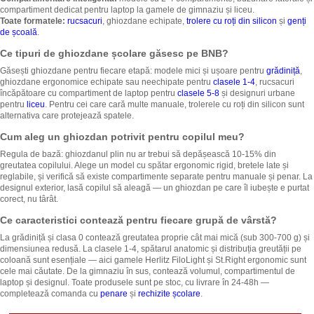
compartiment dedicat pentru laptop la gamele de gimnaziu și liceu.
Toate formatele:
rucsacuri
, ghiozdane echipate,
trolere cu roți din silicon
și
genți
de școală
.
Ce tipuri de ghiozdane școlare găsesc pe BNB?
Găsești ghiozdane pentru fiecare etapă: modele mici și ușoare pentru
grădiniță
,
ghiozdane ergonomice echipate sau neechipate pentru
clasele 1-4
, rucsacuri
încăpătoare cu compartiment de laptop pentru
clasele 5-8
și designuri urbane
pentru
liceu
. Pentru cei care cară multe manuale, trolerele cu roți din silicon sunt
alternativa care protejează spatele.
Cum aleg un ghiozdan potrivit pentru copilul meu?
Regula de bază: ghiozdanul plin nu ar trebui să depășească 10-15% din
greutatea copilului. Alege un model cu spătar ergonomic rigid, bretele late și
reglabile, și verifică să existe compartimente separate pentru manuale și penar. La
designul exterior, lasă copilul să aleagă — un ghiozdan pe care îl iubește e purtat
corect, nu târât.
Ce caracteristici contează pentru fiecare grupă de vârstă?
La grădiniță și clasa 0 contează greutatea proprie cât mai mică (sub 300-700 g) și
dimensiunea redusă. La clasele 1-4, spătarul anatomic și distribuția greutății pe
coloană sunt esențiale — aici gamele Herlitz FiloLight și St.Right ergonomic sunt
cele mai căutate. De la gimnaziu în sus, contează volumul, compartimentul de
laptop și designul. Toate produsele sunt pe stoc, cu livrare în 24-48h —
completează comanda cu
penare
și
rechizite școlare
.