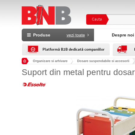
Cauta
Produse
vezi toate
Despre noi
Platformă B2B dedicată companiilor
Organizare si arhivare
Dosare suspendabile si accesorii
Suport din metal pentru dosa