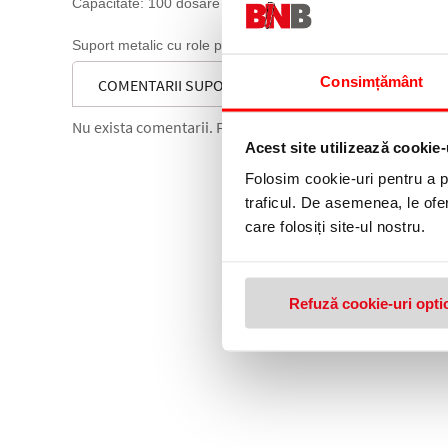
Capacitate: 100 dosare suspendabile.
Suport metalic cu role pentru dosare suspendabile.
Consimțământ
COMENTARII SUPORT DIN METAL PENTRU DOSARE S
Nu exista comentarii. Fii primul care comenteaza acest 
Acest site utilizează cookie-
Folosim cookie-uri pentru a pe
traficul. De asemenea, le ofer
care folosiți site-ul nostru.
Refuză cookie-uri opti