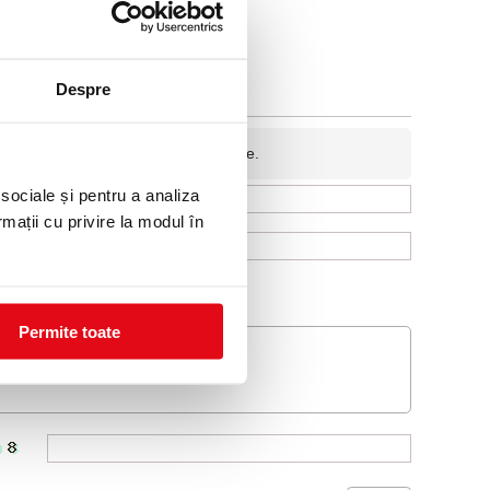
Despre
fidentiala si nu va fi afisata pe site.
 sociale și pentru a analiza
rmații cu privire la modul în
Permite toate