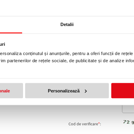
Detalii
USPENDABILE ESSELTE
produs!
Adresa de e-mail ramane con
uri
rsonaliza conținutul și anunțurile, pentru a oferi funcții de rețele
Nume
*
:
im partenerilor de rețele sociale, de publicitate și de analize info
Email
*
:
Nota
onale
Personalizează
Comentariu
*
:
Cod de verificare
*
: