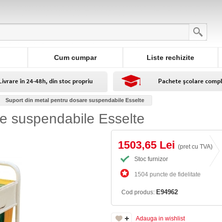
Cum cumpar
Liste rechizite
Livrare în 24-48h, din stoc propriu
Pachete școlare comp
Suport din metal pentru dosare suspendabile Esselte
re suspendabile Esselte
1503,65 Lei
(pret cu TVA)
Stoc furnizor
1504 puncte de fidelitate
E94962
Cod produs:
Adauga in wishlist