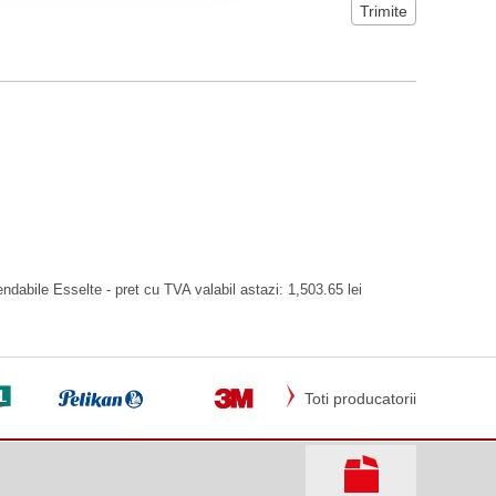
dabile Esselte - pret cu TVA valabil astazi: 1,503.65 lei
Toti producatorii