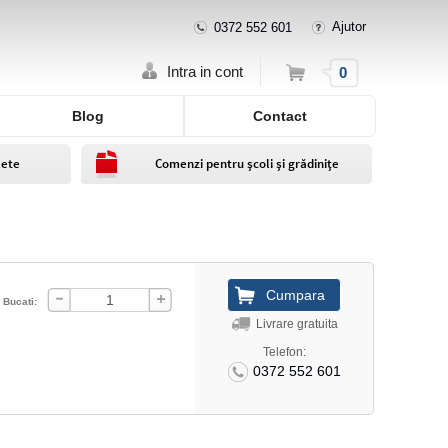
Ajutor
0372 552 601
Cos
Intra in cont
0
Blog
Contact
lete
Comenzi pentru școli și grădinițe
Bucati:
Livrare gratuita
Telefon:
0372 552 601