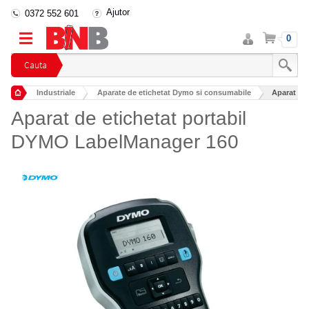
Ajutor
0372 552 601
Intra
Cos
0
in
cont
Cauta
Industriale
Aparate de etichetat Dymo si consumabile
Aparat de
Aparat de etichetat portabil
DYMO LabelManager 160