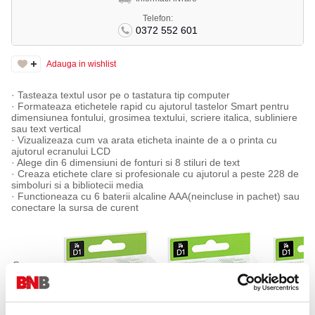
Telefon:
0372 552 601
Adauga in wishlist
· Tasteaza textul usor pe o tastatura tip computer
· Formateaza etichetele rapid cu ajutorul tastelor Smart pentru
dimensiunea fontului, grosimea textului, scriere italica, subliniere
sau text vertical
· Vizualizeaza cum va arata eticheta inainte de a o printa cu
ajutorul ecranului LCD
· Alege din 6 dimensiuni de fonturi si 8 stiluri de text
· Creaza etichete clare si profesionale cu ajutorul a peste 228 de
simboluri si a bibliotecii media
· Functioneaza cu 6 baterii alcaline AAA(neincluse in pachet) sau
conectare la sursa de curent
Se
utilizeaza
cu
benzile
Dymo