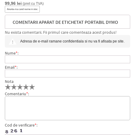
99,96 lei
(pret cu TVA)
Anunta-ma cand revine in stoc
COMENTARII APARAT DE ETICHETAT PORTABIL DYMO
Nu exista comentarii. Fii primul care comenteaza acest produs!
LABELMANAGER 160
Adresa de e-mail ramane confidentiala si nu va fi afisata pe site.
Nume
*
:
Email
*
:
Nota
Comentariu
*
:
Cod de verificare
*
: