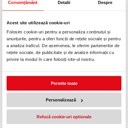
Consimțământ
Detalii
Despre
D1
Acest site utilizează cookie-uri
Folosim cookie-uri pentru a personaliza conținutul și
ACCESORII
anunțurile, pentru a oferi funcții de rețele sociale și pentru
a analiza traficul. De asemenea, le oferim partenerilor de
PRODUSE SIMILARE
rețele sociale, de publicitate și de analize informații cu
privire la modul în care folosiți site-ul nostru.
Permite toate
Personalizează
Banda D1 12 mm x 7 m negru-
Banda D1 6 mm x 7 m negru-
alb Dymo
galben Dymo
99,96 lei
86,83 lei
Refuză cookie-uri optionale
(pret cu TVA)
(pret cu TVA)
Anunta-ma cand revine in stoc