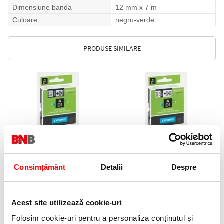
Dimensiune banda
12 mm x 7 m
Culoare
negru-verde
PRODUSE SIMILARE
Banda D1 6 mm x 7 m negru-
Banda D1 6 mm x 7 m negru-
transparent Dymo
alb Dymo
Consimțământ
Detalii
Despre
86,83 lei
86,83 lei
(pret cu TVA)
(pret cu TVA)
Anunta-ma cand revine in stoc
Acest site utilizează cookie-uri
Folosim cookie-uri pentru a personaliza conținutul și