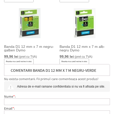
Banda D1 12 mm x 7 m negru-
Banda D1 12 mm x 7 m alb-
galben Dymo
negru Dymo
99,96 lei
99,96 lei
(pret cu TVA)
(pret cu TVA)
Anunta-ma cand revine in stoc
Anunta-ma cand revine in stoc
COMENTARII BANDA D1 12 MM X 7 M NEGRU-VERDE
Nu exista comentarii. Fii primul care comenteaza acest produs!
DYMO
Adresa de e-mail ramane confidentiala si nu va fi afisata pe site.
Nume
*
:
Email
*
: