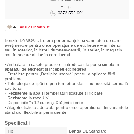
Telefon:
0372 552 601
Adauga in wishlist
Benzile DYMO® D1 oferă performanțele și varietatea de care
aveți nevoie pentru orice operațiune de etichetare – în interior
sau în exterior, în biroul dumneavoastră, în atelier, în magazin
sau în oricare alt loc în care lucrați.
· Ambalate în casete practice – introduceți-le pur și simplu în
aparatul de etichetat și începeți etichetarea.
· Pretăiere pentru „Dezlipire ușoară” pentru o aplicare fără
probleme.
· Tehnologie de tipărire prin termotransfer – nu necesită cerneală
sau toner.
· Rezistente la apă și temperaturi scăzute și ridicate
· Rezistente la raze UV
· Disponibile în 12 culori și 3 lățimi diferite.
· Alegeți eticheta adecvată pentru orice operațiune, din variantele
standard, flexibile și permanente.
Specificatii
Tip
Banda D1 Standard