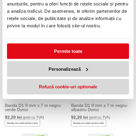
anunțurile, pentru a oferi funcții de rețele sociale și pentru
a analiza traficul. De asemenea, le oferim partenerilor de
rețele sociale, de publicitate și de analize informații cu
privire la modul în care folosiți site-ul nostru.
Banda D1 6 mm x 7 m negru-
Banda D1 9 mm x 7 m negru-
galben Dymo
transparent Dymo
86,83 lei
119,00 lei
(pret cu TVA)
(pret cu TVA)
Anunta-ma cand revine in stoc
Anunta-ma cand revine in stoc
Permite toate
Personalizează
Refuză cookie-uri optionale
Banda D1 9 mm x 7 m negru-
Banda D1 9 mm x 7 m negru-
verde Dymo
albastru Dymo
92,20 lei
92,20 lei
(pret cu TVA)
(pret cu TVA)
Anunta-ma cand revine in stoc
Anunta-ma cand revine in stoc