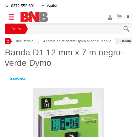
Ajutor
0372 552 601
Intra
Cos
0
in
cont
Cauta
Industriale
Aparate de etichetat Dymo si consumabile
Banda D1 
Banda D1 12 mm x 7 m negru-
verde Dymo