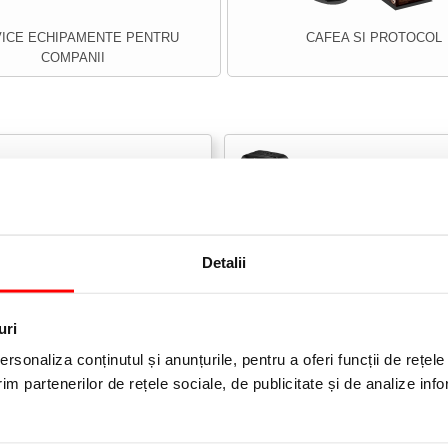
ICE ECHIPAMENTE PENTRU
CAFEA SI PROTOCOL
COMPANII
Leitz Distrugatoare
Fellowes CASHBACK
Detalii
Leitz Laminatoare
uri
rsonaliza conținutul și anunțurile, pentru a oferi funcții de rețele
im partenerilor de rețele sociale, de publicitate și de analize info
15 %