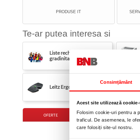
PRODUSE IT
SERV
Te-ar putea interesa si
Liste rechizite scolare si
gradinita
Consimțământ
Leitz Ergonomice
Acest site utilizează cookie-
Folosim cookie-uri pentru a pe
OFERTE
NOUTATI
traficul. De asemenea, le ofer
17 %
care folosiți site-ul nostru.