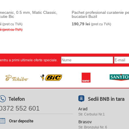
mecanic, 0.5 mm, Matic Classic,
Pachet profesional curatenie p
utie Bic
bucatarii Buzil
i
190,79 lei
(pret cu TVA)
(pret cu TVA)
i
(pret cu TVA)
 pentru a primi ultimele oferte speciale.
Telefon
Sedii BNB in tara
0372 552 601
Arad
Str. Cerbului Nr.1
Orar depozite
Brasov
Str. Bronzului Nr. 6