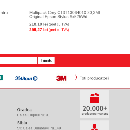
entru
Multipack Cmy C13T13064010 30,3Ml
Original Epson Stylus Sx525Wd
218,10 lei
(pret cu TVA)
259,27 lei
(pret cu TVA)
Toti producatorii
20.000+
Oradea
produse permanent
Calea Clujului Nr. 91
Sibiu
Str. Calea Dumbravii Nr.149