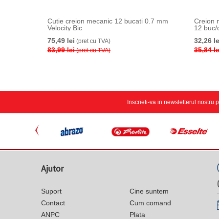
Cutie creion mecanic 12 bucati 0.7 mm
Creion 
Velocity Bic
12 buc/c
75,49 lei
32,26 le
(pret cu TVA)
83,99 lei
35,84 le
(pret cu TVA)
Inscrieti-va in newsletterul nostru
Ajutor
Suport
Cine suntem
Contact
Cum comand
ANPC
Plata