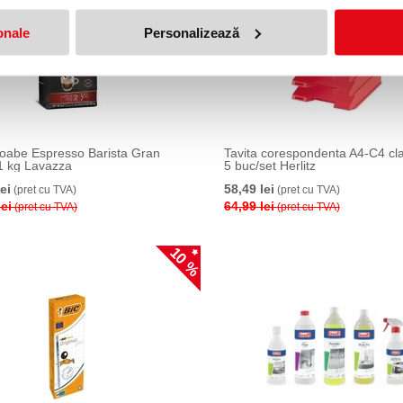
onale
Personalizează
oabe Espresso Barista Gran
Tavita corespondenta A4-C4 cla
 kg Lavazza
5 buc/set Herlitz
ei
58,49 lei
(pret cu TVA)
(pret cu TVA)
lei
64,99 lei
(pret cu TVA)
(pret cu TVA)
10 %