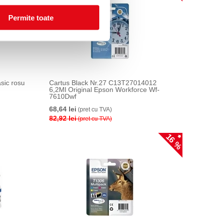
Permite toate
sic rosu
Cartus Black Nr.27 C13T27014012
6,2Ml Original Epson Workforce Wf-
7610Dwf
68,64 lei
(pret cu TVA)
82,92 lei
(pret cu TVA)
16 %