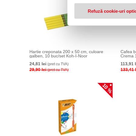
Refuză cookie-uri opti
Hartie creponata 200 x 50 cm, culoare
Cafea b
galben, 10 buc/set Koh-I-Noor
Crema 1
24,81 lei
113,91 l
(pret cu TVA)
29,90 lei
133,41 
(pret cu TVA)
10 %