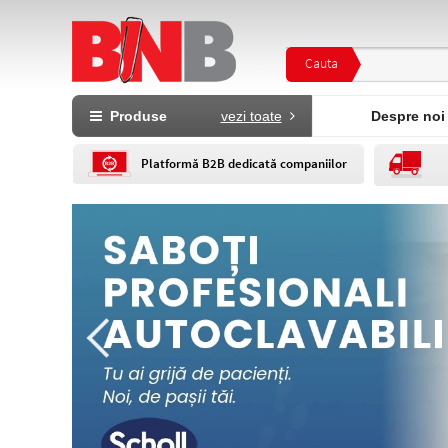
Cauta
Produse
vezi toate
Despre noi
Platformă B2B dedicată companiilor