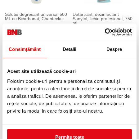
Solutie degresant universal 600
Detartrant, dezinfectant
ML cu Bicarbonat, Chanteclair
Sanytol, lichid profesional, 750
ml
16,99 lei
(pret cu TVA)
21,99 lei
(pret cu TVA)
Consimțământ
Detalii
Despre
Acest site utilizează cookie-uri
Folosim cookie-uri pentru a personaliza conținutul și
anunțurile, pentru a oferi funcții de rețele sociale și pentru
a analiza traficul. De asemenea, le oferim partenerilor de
Solutie suprafete, universal,
Dezinfectant multisuprafete
antibacterian, lacramioare, 5 L,
Gerpostar Plus 750 ml Asevi
rețele sociale, de publicitate și de analize informații cu
Maxil
16,49 lei
privire la modul în care folosiți site-ul nostru.
(pret cu TVA)
69,99 lei
(pret cu TVA)
23 %
12 %
Permite toate