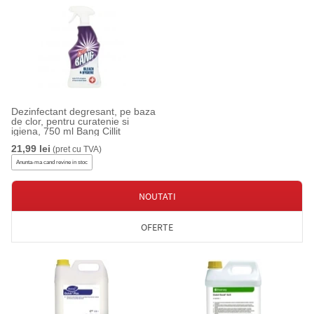
Dezinfectant degresant, pe baza
de clor, pentru curatenie si
igiena, 750 ml Bang Cillit
21,99 lei
(pret cu TVA)
Anunta-ma cand revine in stoc
NOUTATI
OFERTE