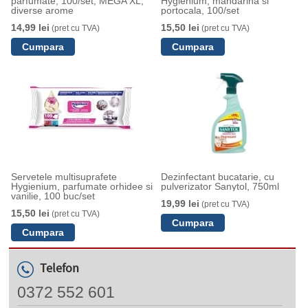
parfumate, 100/set, MEGA XL,
Hygienium, mandarina si
diverse arome
portocala, 100/set
14,99 lei
15,50 lei
(pret cu TVA)
(pret cu TVA)
Servetele multisuprafete
Dezinfectant bucatarie, cu
Hygienium, parfumate orhidee si
pulverizator Sanytol, 750ml
vanilie, 100 buc/set
19,99 lei
(pret cu TVA)
15,50 lei
(pret cu TVA)
Telefon
0372 552 601