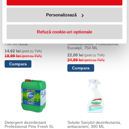
Personalizează
Refuză cookie-uri optionale
Dezinfectant universal, fara clor,
Dezinfectant Sanytol, pentru
750 ml Nufar
multisuprafete, Professional,
Eucalipt, 750 ML
14,62 lei
(pret cu TVA)
22,00 lei
(pret cu TVA)
18,99 lei
(pret cu TVA)
24,99 lei
(pret cu TVA)
Detergent dezinfectant
Solutie Sanytol dezinfectanta,
Professional Pine Fresh 5L
antiacarieni, 300 ML