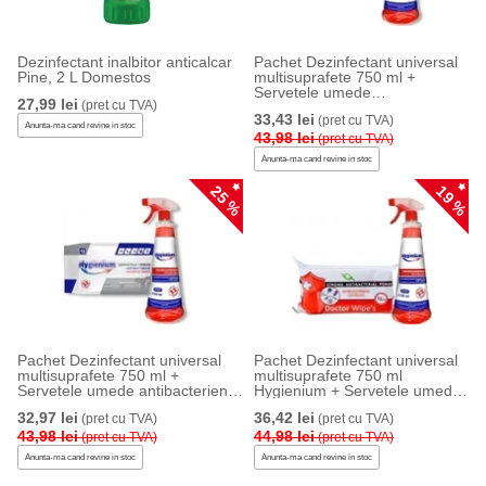
Dezinfectant inalbitor anticalcar
Pachet Dezinfectant universal
Pine, 2 L Domestos
multisuprafete 750 ml +
Servetele umede
27,99 lei
(pret cu TVA)
antibacteriene 50 buc/set
33,43 lei
(pret cu TVA)
Hygienium
Anunta-ma cand revine in stoc
43,98 lei
(pret cu TVA)
Anunta-ma cand revine in stoc
25 %
19 %
Pachet Dezinfectant universal
Pachet Dezinfectant universal
multisuprafete 750 ml +
multisuprafete 750 ml
Servetele umede antibacteriene
Hygienium + Servetele umede
48 buc/set Hygienium
antibacteriene 72 buc/set
32,97 lei
36,42 lei
(pret cu TVA)
(pret cu TVA)
Doctor Wipes
43,98 lei
44,98 lei
(pret cu TVA)
(pret cu TVA)
Anunta-ma cand revine in stoc
Anunta-ma cand revine in stoc