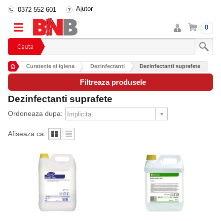
Ajutor
0372 552 601
Intra
Cos
0
in
cont
Cauta
Curatenie si igiena
Dezinfectanti
Dezinfectanti suprafete
Filtreaza produsele
Dezinfectanti suprafete
Ordoneaza dupa:
Afiseaza ca: