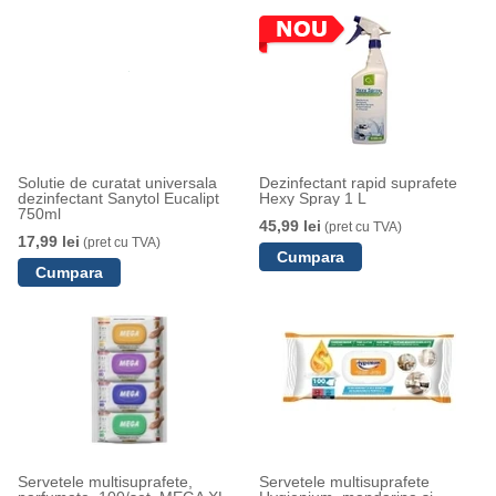
Solutie de curatat universala
Dezinfectant rapid suprafete
dezinfectant Sanytol Eucalipt
Hexy Spray 1 L
750ml
45,99 lei
(pret cu TVA)
17,99 lei
(pret cu TVA)
Servetele multisuprafete,
Servetele multisuprafete