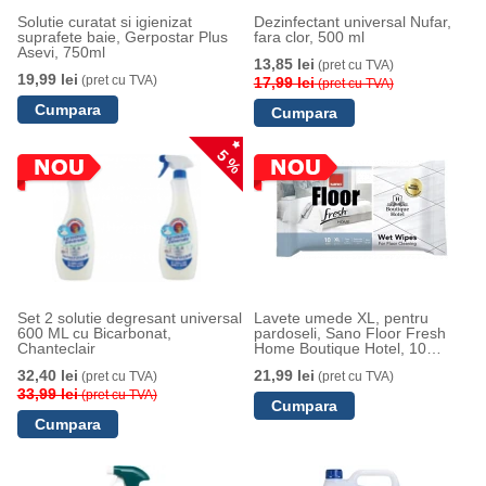
Solutie curatat si igienizat
Dezinfectant universal Nufar,
suprafete baie, Gerpostar Plus
fara clor, 500 ml
Asevi, 750ml
13,85 lei
(pret cu TVA)
19,99 lei
(pret cu TVA)
17,99 lei
(pret cu TVA)
5 %
Set 2 solutie degresant universal
Lavete umede XL, pentru
600 ML cu Bicarbonat,
pardoseli, Sano Floor Fresh
Chanteclair
Home Boutique Hotel, 10
buc/set
32,40 lei
21,99 lei
(pret cu TVA)
(pret cu TVA)
33,99 lei
(pret cu TVA)