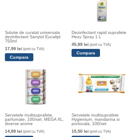
Solutie de curatat universala
Dezinfectant rapid suprafete
dezinfectant Sanytol Eucalipt
Hexy Spray 1 L
750ml
45,99 lei
(pret cu TVA)
17,99 lei
(pret cu TVA)
Servetele multisuprafete,
Servetele multisuprafete
parfumate, 100/set, MEGA XL,
Hygienium, mandarina si
diverse arome
portocala, 100/set
14,99 lei
15,50 lei
(pret cu TVA)
(pret cu TVA)