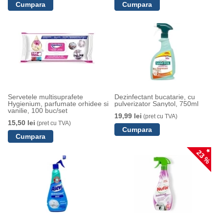
Servetele multisuprafete
Dezinfectant bucatarie, cu
Hygienium, parfumate orhidee si
pulverizator Sanytol, 750ml
vanilie, 100 buc/set
19,99 lei
(pret cu TVA)
15,50 lei
(pret cu TVA)
23 %