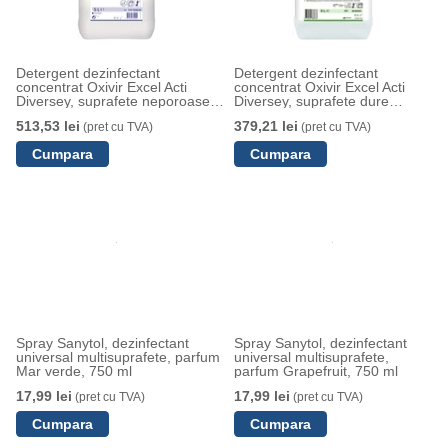
Detergent dezinfectant
Detergent dezinfectant
concentrat Oxivir Excel Acti
concentrat Oxivir Excel Acti
Diversey, suprafete neporoase si
Diversey, suprafete dure
dizpozitive medicale non-
neporoase si dispozitive
513,53 lei
379,21 lei
(pret cu TVA)
(pret cu TVA)
invazive pentru suprafete
medicale neinvazive, 5 L
alimentare si non-alimentare, 5 L
Spray Sanytol, dezinfectant
Spray Sanytol, dezinfectant
universal multisuprafete, parfum
universal multisuprafete,
Mar verde, 750 ml
parfum Grapefruit, 750 ml
17,99 lei
17,99 lei
(pret cu TVA)
(pret cu TVA)