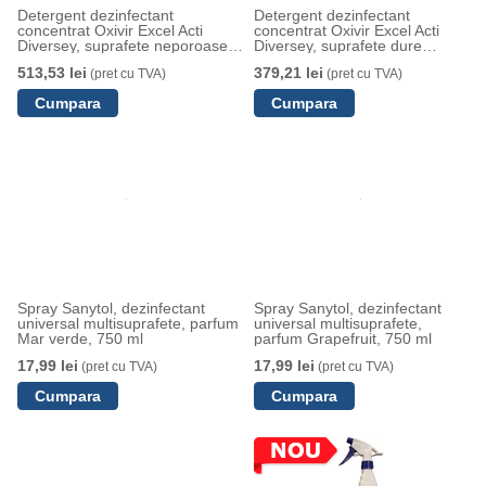
Detergent dezinfectant
Detergent dezinfectant
concentrat Oxivir Excel Acti
concentrat Oxivir Excel Acti
Diversey, suprafete neporoase si
Diversey, suprafete dure
dizpozitive medicale non-
neporoase si dispozitive
513,53 lei
379,21 lei
(pret cu TVA)
(pret cu TVA)
invazive pentru suprafete
medicale neinvazive, 5 L
alimentare si non-alimentare, 5 L
Spray Sanytol, dezinfectant
Spray Sanytol, dezinfectant
universal multisuprafete, parfum
universal multisuprafete,
Mar verde, 750 ml
parfum Grapefruit, 750 ml
17,99 lei
17,99 lei
(pret cu TVA)
(pret cu TVA)