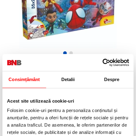
24,99 Lei
(pret cu TVA)
Stoc furnizor
Consimțământ
Detalii
Despre
25 puncte de fidelitate
Bucati:
Cod produs:
RB36922
Acest site utilizează cookie-uri
Folosim cookie-uri pentru a personaliza conținutul și
anunțurile, pentru a oferi funcții de rețele sociale și pentru
Informatii livrare
a analiza traficul. De asemenea, le oferim partenerilor de
Telefon:
rețele sociale, de publicitate și de analize informații cu