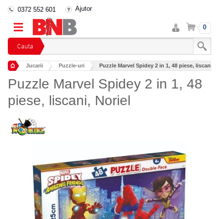
Ajutor
0372 552 601
Intra
Cos
0
in
cont
Cauta
Jucarii
Puzzle-uri
Puzzle Marvel Spidey 2 in 1, 48 piese, liscani, N
Puzzle Marvel Spidey 2 in 1, 48
piese, liscani, Noriel