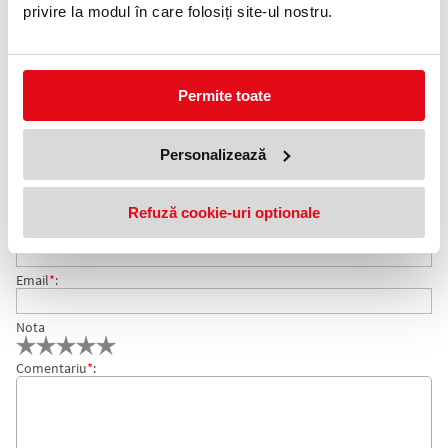
0372 552 601
privire la modul în care folosiți site-ul nostru.
Adauga in wishlist
Puzzle Marvel Spidey 2 in 1, 48 piese, liscani, Noriel
Permite toate
COMENTARII PUZZLE MARVEL SPIDEY 2 IN 1, 48 PIESE,
Personalizează
Nu exista comentarii. Fii primul care comenteaza acest produs!
LISCANI, NORIEL
Adresa de e-mail ramane confidentiala si nu va fi afisata pe site.
Refuză cookie-uri optionale
Nume
*
:
Email
*
:
Nota
Comentariu
*
: