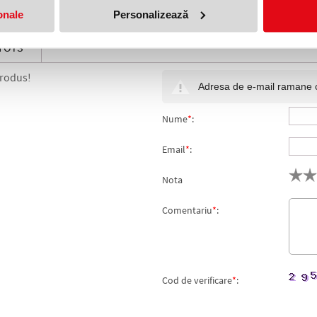
i sufocare. Pastrati instructiunile si etichetele pentru referinte viitoare
onale
Personalizează
manuale a produsului poate exista o diferenta minora fata de dimensiunea
 TOYS
produs!
Adresa de e-mail ramane con
Nume
*
:
Email
*
:
Nota
Comentariu
*
:
Cod de verificare
*
: