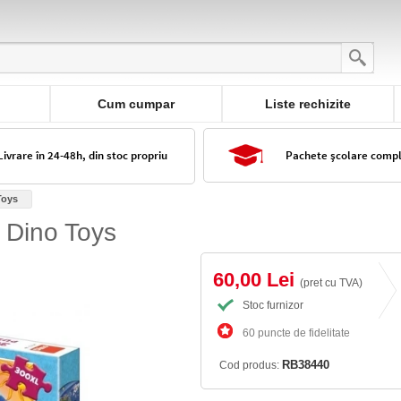
Cum cumpar
Liste rechizite
Livrare în 24-48h, din stoc propriu
Pachete școlare comp
Toys
, Dino Toys
60,00 Lei
(pret cu TVA)
Stoc furnizor
60 puncte de fidelitate
RB38440
Cod produs: