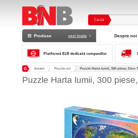
Cauta
Produse
vezi toate
Despre noi
Platformă B2B dedicată companiilor
Jucarii
Puzzle-uri
Puzzle Harta lumii, 300 piese, Dino 
Puzzle Harta lumii, 300 piese