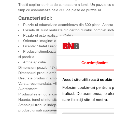
Treziti copiilor dorinta de cunoastere a lumii. Un puzzle cu o
timp ce asambleaza cele 300 de piese de puzzle XL.
Caracteristici:
Puzzle-ul educativ se asambleaza din 300 piese. Acesta ar
Piesele XL sunt realizate din carton durabil, complet inof
Puzzle-ul este realizat in Cehia.
Orientare imagine: orizontala.
Licenta: Stiefel Eurocart.
Produsul stimuleaza abilitatile de potrivire si recunoas
si precizia.
Ambalaj: cutie.
Consimțământ
Dimensiuni puzzle: 47x33 cm
Dimensiuni produs ambalaj: 27,4x4,2x19 cm
Greutate produs in ambalaj: 0.376 kg
Acest site utilizează cookie-
Varsta recomandata: +6 ani
Folosim cookie-uri pentru a pe
Avertisment:
traficul. De asemenea, le ofer
Produsul este nou si comercializat in ambalajul original al p
care folosiți site-ul nostru.
Nuanta, tonul si intensitatea culorii pot varia in functie de m
Ambalajul trebuie indepartat, recuperat si aruncat de catre 
produsului sub supravegherea unui adult. Verificati periodic i