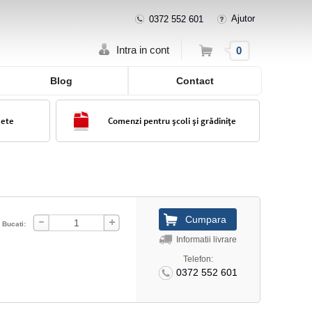
Ajutor
0372 552 601
Cos
Intra in cont
0
Blog
Contact
lete
Comenzi pentru școli și grădinițe
Bucati:
Informatii livrare
Telefon:
0372 552 601