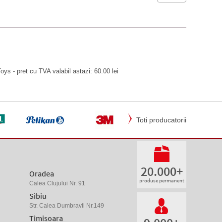
oys - pret cu TVA valabil astazi: 60.00 lei
Toti producatorii
20.000+
Oradea
produse permanent
Calea Clujului Nr. 91
Sibiu
Str. Calea Dumbravii Nr.149
Timisoara