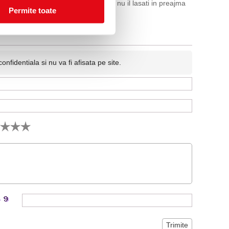
. Pastrati produsul departe de foc, si nu il lasati in preajma
Permite toate
 reala a produsului.
fidentiala si nu va fi afisata pe site.