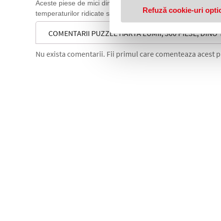
Aceste piese de mici dimensiuni prezinta pericol de inghitire s
Refuză cookie-uri opti
temperaturilor ridicate si a umiditatii. Datorita masurarii 
COMENTARII PUZZLE HARTA LUMII, 300 PIESE, DINO
Nu exista comentarii. Fii primul care comenteaza acest 