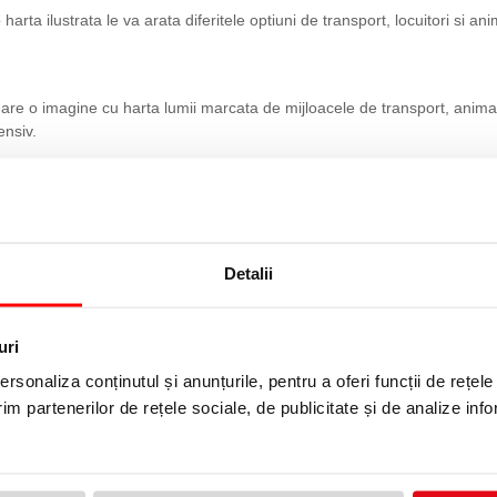
 harta ilustrata le va arata diferitele optiuni de transport, locuitori si 
e o imagine cu harta lumii marcata de mijloacele de transport, animalele
ensiv.
tere vizuala, fiind o jucarie educativa. De asemenea, dezvolta atentia, 
Detalii
uri
rsonaliza conținutul și anunțurile, pentru a oferi funcții de rețele
im partenerilor de rețele sociale, de publicitate și de analize info
roducatorului. Imaginile de pe acest site au caracter informativ.
onitor.
un adult inainte de a se da spre utilizare copilului. Nu lasati ambalajel
ntegritatea, iar daca au aparut deteriorari nu mai utilizati produsul. Nu d