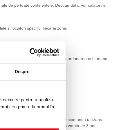
animale de pe toate continentele. Deocamdata, vor calatorii in
 si locuitori specifici fiecarei zone.
memoria, concentrarea, creativitatea, coordonarea ochi-mana
Despre
 sociale și pentru a analiza
rmații cu privire la modul în
e produselor la indemana copiilor. Se recomanda utilizarea
ati jucarii cu piese mici copiiilor sub varsta de 3 ani.