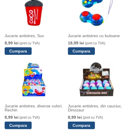
Jucarie antistres, Suc
Jucarie antistres cu butoane
8,99 lei
18,99 lei
(pret cu TVA)
(pret cu TVA)
Jucarie antistres, diverse culori,
Jucarie antistres, din cauciuc,
Rechin
Dinozaur
8,99 lei
8,99 lei
(pret cu TVA)
(pret cu TVA)