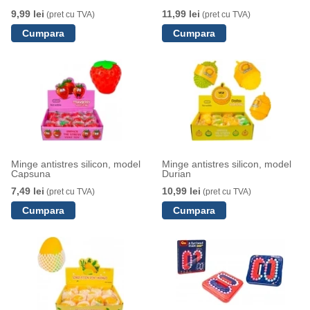
9,99 lei
11,99 lei
(pret cu TVA)
(pret cu TVA)
Minge antistres silicon, model
Minge antistres silicon, model
Capsuna
Durian
7,49 lei
10,99 lei
(pret cu TVA)
(pret cu TVA)