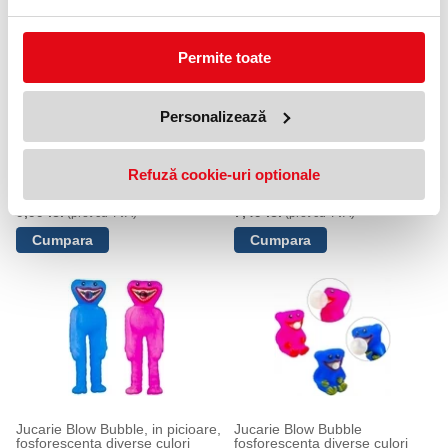
Permite toate
Personalizează
Refuză cookie-uri optionale
Jucarie antistres model Omida
Jucarie antistres model Varza
9,99 lei
7,49 lei
(pret cu TVA)
(pret cu TVA)
Jucarie Blow Bubble, in picioare,
Jucarie Blow Bubble
fosforescenta diverse culori
fosforescenta diverse culori