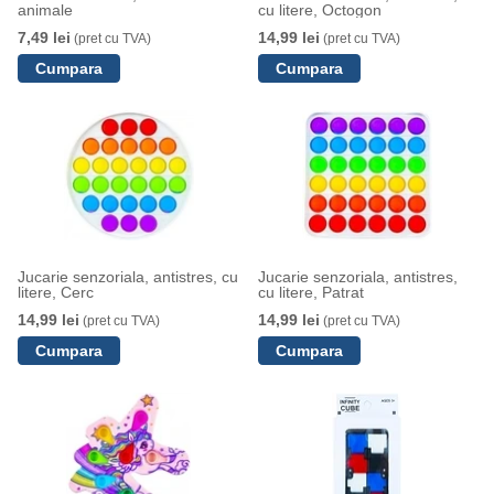
animale
cu litere, Octogon
7,49 lei
14,99 lei
(pret cu TVA)
(pret cu TVA)
Jucarie senzoriala, antistres, cu
Jucarie senzoriala, antistres,
litere, Cerc
cu litere, Patrat
14,99 lei
14,99 lei
(pret cu TVA)
(pret cu TVA)