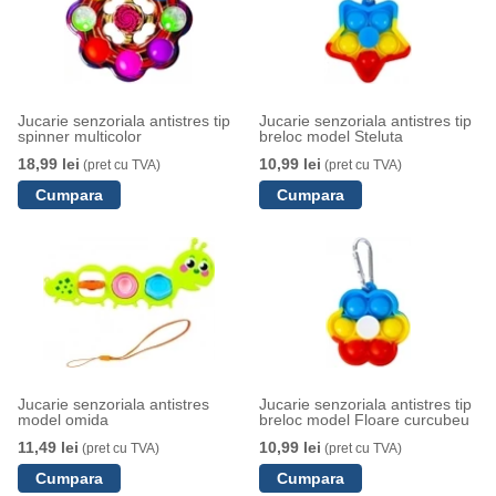
Jucarie senzoriala antistres tip
Jucarie senzoriala antistres tip
spinner multicolor
breloc model Steluta
18,99 lei
10,99 lei
(pret cu TVA)
(pret cu TVA)
Jucarie senzoriala antistres
Jucarie senzoriala antistres tip
model omida
breloc model Floare curcubeu
11,49 lei
10,99 lei
(pret cu TVA)
(pret cu TVA)