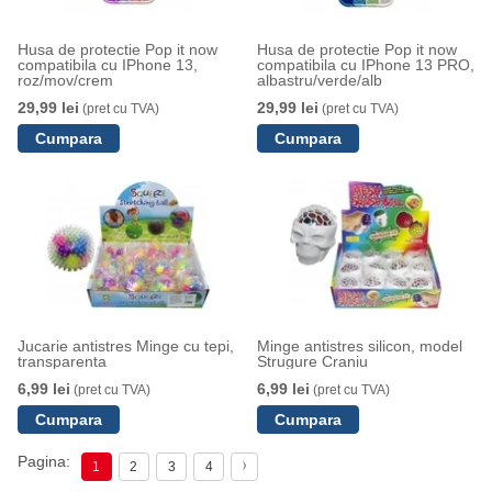
Husa de protectie Pop it now
Husa de protectie Pop it now
compatibila cu IPhone 13,
compatibila cu IPhone 13 PRO,
roz/mov/crem
albastru/verde/alb
29,99 lei
29,99 lei
(pret cu TVA)
(pret cu TVA)
Jucarie antistres Minge cu tepi,
Minge antistres silicon, model
transparenta
Strugure Craniu
6,99 lei
6,99 lei
(pret cu TVA)
(pret cu TVA)
Pagina:
1
2
3
4